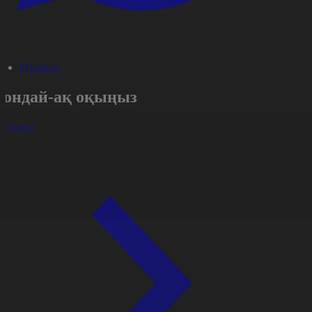
#Портал
Сондай-ақ оқыңыз
арлығы