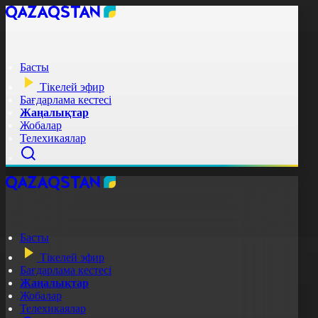
Басты
Тікелей эфир
Бағдарлама кестесі
Жаңалықтар
Жобалар
Телехикаялар
Басты
Тікелей эфир
Бағдарлама кестесі
Жаңалықтар
Жобалар
Телехикаялар