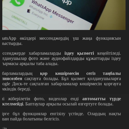
hatsApp өкілдері мессенджердің үш жаңа функциясын
аныстырды.
ессенджерде хабарламаларды
іздеу қызметі
кеңейтіледі.
олданушылар фото және аудиофайлдарды құжаттарды іздеу
атырмасы арқылы таба алады.
абарламалардың
қор көшірмесін сегіз таңбалы
ұпиясөзбен
сақтауға болады. Бұл қызмет қолданушыларға
oogle Диск-те сақталған хабарламалар көшірмесін қорғауға
үмкіндік береді.
иі жіберілетін фото, видеолар енді
автоматты түрде
үктелмейді
. Баптаулар арқылы осылай өзгертуге болады.
зірге бұл функциялар енгізілу үстінде. Олардың нақты
ашан пайда болатыны белгісіз.
r.in