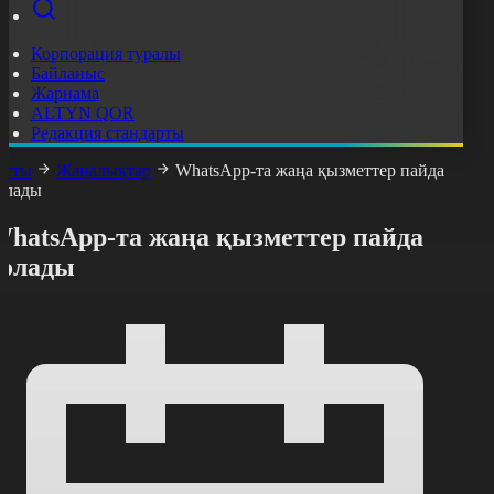
Корпорация туралы
Байланыс
Жарнама
ALTYN QOR
Редакция стандарты
асты
Жаңалықтар
WhatsApp-та жаңа қызметтер пайда
олады
WhatsApp-та жаңа қызметтер пайда
болады