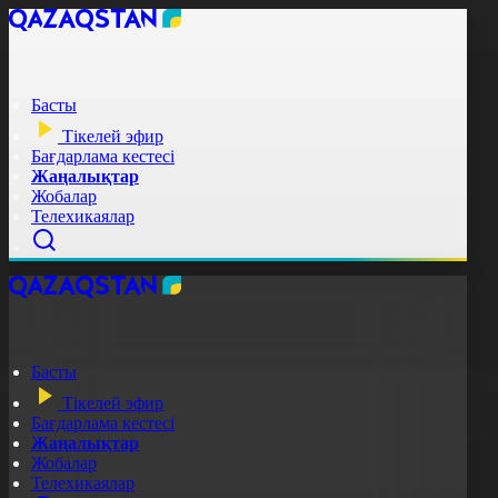
Басты
Тікелей эфир
Бағдарлама кестесі
Жаңалықтар
Жобалар
Телехикаялар
Басты
Тікелей эфир
Бағдарлама кестесі
Жаңалықтар
Жобалар
Телехикаялар