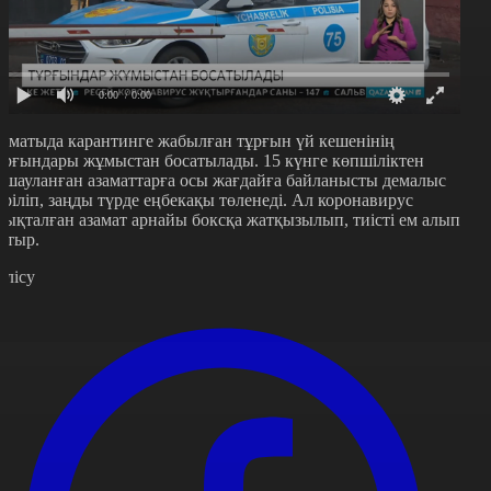
0:00
/ 0:00
лматыда карантинге жабылған тұрғын үй кешенінің
ұрғындары жұмыстан босатылады. 15 күнге көпшіліктен
қшауланған азаматтарға осы жағдайға байланысты демалыс
еріліп, заңды түрде еңбекақы төленеді. Ал коронавирус
нықталған азамат арнайы боксқа жатқызылып, тиісті ем алып
атыр.
өлісу