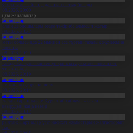
ҚО-да тамыз айында да аптап ыстық болады
6.08.2026, 20:00
оңғы жаңалықтар
Жаңалықтар
0 елдің дзюдошылары өзара тәжірибе алмасып жатыр
6.08.2026, 20:22
Жаңалықтар
лматы облысында 22 мыңнан аса тұрғын тазалық жұмысына
тсалысты
6.08.2026, 20:20
Жаңалықтар
станада жолаушы мінген ұшқышсыз әуе кемесі алғаш рет
уеге көтерілді
6.08.2026, 20:19
Жаңалықтар
лем жаңалықтарына шолу
6.08.2026, 20:14
Жаңалықтар
етелдік сарапшылар: Құрылтай сайлауы – саяси
аңғырудың жаңа кезеңі
6.08.2026, 20:12
Жаңалықтар
ұрылтай: Партиялар үгіт-насихат жұмыстарын жалғастырып
атыр
6.08.2026, 20:05