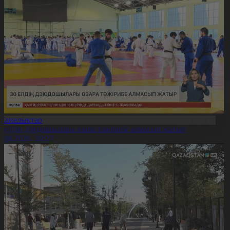
Жаңалықтар
0 елдің дзюдошылары өзара тәжірибе алмасып жатыр
6.08.2026, 20:22