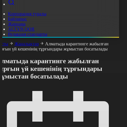
Корпорация туралы
Байланыс
Жарнама
ALTYN QOR
Редакция стандарты
асты
Жаңалықтар
Алматыда карантинге жабылған
ұрғын үй кешенінің тұрғындары жұмыстан босатылады
Алматыда карантинге жабылған
тұрғын үй кешенінің тұрғындары
жұмыстан босатылады