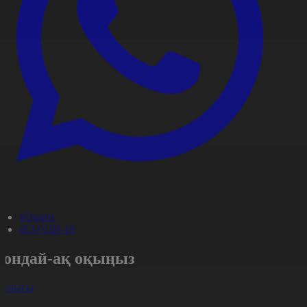
#Оқиға
#COVID-19
Сондай-ақ оқыңыз
арлығы