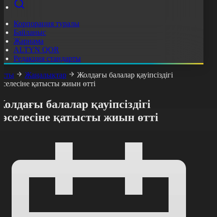
Корпорация туралы
Байланыс
Жарнама
ALTYN QOR
Редакция стандарты
асты
Жаңалықтар
Жолдағы балалар қауіпсіздігі
әселесіне қатысты жиын өтті
олдағы балалар қауіпсіздігі
мәселесіне қатысты жиын өтті