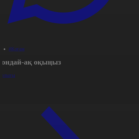
#Қоғам
Сондай-ақ оқыңыз
арлығы