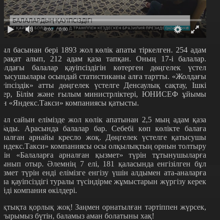
0:00
/ 0:00
ыл басынан бері 1893 жол көлік апаты тіркелген. 254 адам
арақат алып, 212 адам қаза тапқан. Оның 17-і балалар.
олдағы балалар қауіпсіздігін көтерген дөңгелек үстел
атысушылары осындай статистиканы алға тартты. «Жолдағы
ауіпсіздік» атты дөңгелек үстелге Денсаулық сақтау, Ішкі
стер, Білім және ғылым министрліктері, ЮНИСЕФ ұйымы
ен «Яндекс.Такси» компаниясы қатысты.
ыл сайын елімізде жол көлік апатынан 2,5 мың адам қаза
абады. Арасында балалар бар. Себебі көп көлікте балаға
рналған арнайы кресло жоқ. Дөңгелек үстелге қатысушы
Яндекс.Такси» компаниясы осы олқылықтың орнын толтыру
шін «Балаларға арналған қызмет» түрін тұтынушыларға
сынып отыр. Әлемнің 7 елі, 181 қаласында енгізілген бұл
ызмет түрін енді елімізге енгізу үшін алдымен ата-аналарға
ала қауіпсіздігі туралы түсіндірме жұмыстарын жүргізу керек
ейді компания өкілдері.
ақтықта қорлық жоқ! Заңмен орнатылған тәртіппен жүрсек,
ауырымыз бүтін, баламыз аман болатыны хақ!