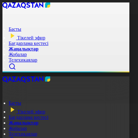
Басты
Тікелей эфир
Бағдарлама кестесі
Жаңалықтар
Жобалар
Телехикаялар
Басты
Тікелей эфир
Бағдарлама кестесі
Жаңалықтар
Жобалар
Телехикаялар