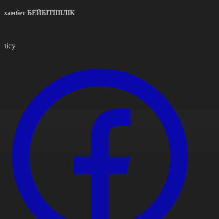
ахамбет БЕЙБІТШІЛІК
өлісу