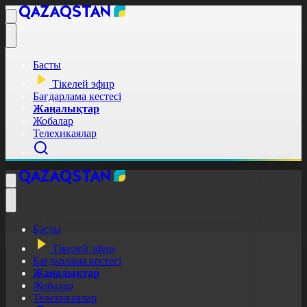
Басты
Тікелей эфир
Бағдарлама кестесі
Жаңалықтар
Жобалар
Телехикаялар
Басты
Тікелей эфир
Бағдарлама кестесі
Жаңалықтар
Жобалар
Телехикаялар