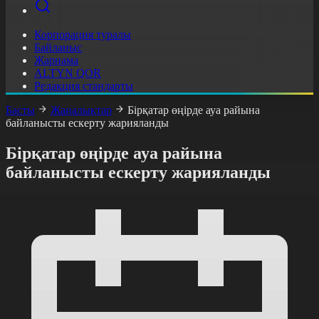
Корпорация туралы
Байланыс
Жарнама
ALTYN QOR
Редакция стандарты
Басты
Жаңалықтар
Бірқатар өңірде ауа райына
байланысты ескерту жарияланды
Бірқатар өңірде ауа райына
байланысты ескерту жарияланды