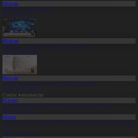
#Қоғам
Отандық өндіріс өрледі
08.08.2026, 20:11
#Қоғам
Құрылыс — ел дамуының қозғаушы күші
08.08.2026, 20:09
#Қоғам
Бидай импортына уақытша тыйым салынды
08.08.2026, 20:07
Соңғы жаңалықтар
#Спорт
«Болашақ ойындары – 2026» өз мәресіне жақындады
08.08.2026, 20:21
#Білім
Қазақстандық оқушылар ЖИ олимпиадасында 8 медаль жеңіп
алды
08.08.2026, 20:18