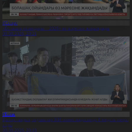
#Спорт
«Болашақ ойындары – 2026» өз мәресіне жақындады
08.08.2026, 20:21
#Білім
Қазақстандық оқушылар ЖИ олимпиадасында 8 медаль жеңіп
алды
08.08.2026, 20:18