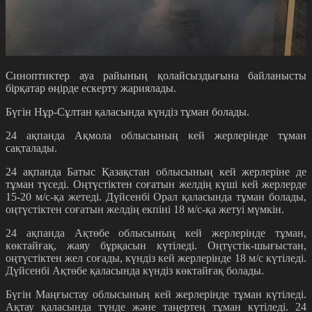
Синоптиктер ауа райының қолайсыздығына байланысты
бірқатар өңірде ескерту жариялады.
Бүгін Нұр-Сұлтан қаласында күндіз тұман болады.
24 ақпанда Ақмола облысының кей жерлерінде тұман
сақталады.
24 ақпанда Батыс Қазақстан облысының кей жерлеріне де
тұман түседі. Оңтүстіктен соғатын желдің күші кей жерлерде
15-20 м/с-қа жетеді. Дүйсенбі Орал қаласында тұман болады,
оңтүстіктен соғатын желдің екпіні 18 м/с-қа жетуі мүмкін.
24 ақпанда Ақтөбе облысының кей жерлерінде тұман,
көктайғақ, жаяу бұрқасын күтіледі. Оңтүстік-шығыстан,
оңтүстіктен жел соғады, күндіз кей жерлерінде 18 м/с күтіледі.
Дүйсенбі Ақтөбе қаласында күндіз көктайғақ болады.
Бүгін Маңғыстау облысының кей жерлерінде тұман күтіледі.
Ақтау қаласында түнде және таңертең тұман күтіледі. 24