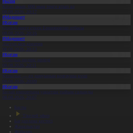
#Білім
Кітап оқып, 600 мың теңге ұтып ал
08.08.2026, 20:17
#Мәдениет
#Қоғам
Өнерді өнеге еткен Ерниязовтар отбасы
08.08.2026, 20:16
#Мәдениет
Дәстүр мен креатив
08.08.2026, 20:13
#Қоғам
Отандық өндіріс өрледі
08.08.2026, 20:11
#Қоғам
Құрылыс — ел дамуының қозғаушы күші
08.08.2026, 20:09
#Қоғам
Бидай импортына уақытша тыйым салынды
08.08.2026, 20:07
Басты
Тікелей эфир
Бағдарлама кестесі
Жаңалықтар
Жобалар