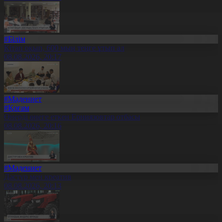
#Білім
Кітап оқып, 600 мың теңге ұтып ал
08.08.2026, 20:17
#Мәдениет
#Қоғам
Өнерді өнеге еткен Ерниязовтар отбасы
08.08.2026, 20:16
#Мәдениет
Дәстүр мен креатив
08.08.2026, 20:13