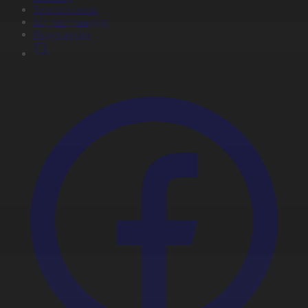
Телехикаялар
Мультсериалдар
Видеоархив