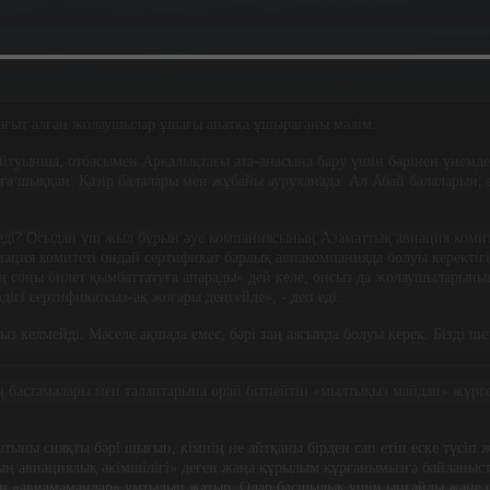
бағыт алған жолаушылар ұшағы апатқа ұшырағаны мәлім.
йтуынша, отбасымен Арқалықтағы ата-анасына бару үшін бәрінен үнемдеп
а шыққан. Қазір балалары мен жұбайы ауруханада. Ал Абай балаларын, ә
а еді? Осыдан үш жыл бұрын әуе компаниясының Азаматтық авиация коми
виация комитеті ондай сертификат барлық авиакомпанияда болуы керектігі
ың соңы билет қымбаттатуға апарады» дей келе, онсыз да жолаушыларының
ігі сертификатсыз-ақ жоғары деңгейде», - деп еді.
ыз келмейді. Мәселе ақшада емес, бәрі заң аясында болуы керек. Бізді шет
астамалары мен талаптарына орай бітпейтін «мылтықыз майдан» жүргені
тыны сияқты бәрі шығып, кімнің не айтқаны бірден сап етіп еске түсіп
ың авиациялық әкімшілігі» деген жаңа құрылым құрғанымызға байланыст
ан «авиамамандар» ұмтылып жатыр. Олар басшылық үшін ыңғайлы және сұ