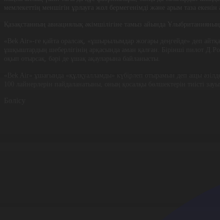
мемлекеттің меншігін ұрлауға жол бермегенімді және арым таза екенін 
Қазақстанның авиациялық әкімшілігіне тамыз айында Ұлыбританияның
«Bek Air»-ге қайта оралсақ, «ұшырылымдар жоғары деңгейде» деп айт
ұшқыштардың шеберлігінің арқасында аман қалған. Бірінші пилот Д.Р
оқып отырсақ, бәрі де ұшақ ақауларына байланысты.
«Bek Air» ұшағында «құлқуалламды» күбірлеп отырамын деп ащы әзіл
100 лайнерлерін пайдаланатыны, оның қосалқы бөлшектерін тиісті зауы
Бөлісу