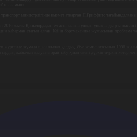
айта аламын».
 транспорт министрлігінде қызмет атқарған П.Гриффитс тағайындалған
қан 2016 жылы Қызылордадан ел астанасына ұшқан ұшақ алдыңғы шассисі
один қаһарман атағын алған. Кейін бортмеханика жұмысынан проблема та
деп жүргенде жұмада шын жылап қалдық. Әуе компаниясының 1998 жылы 
ттардың жабылып қалуына орай табу қиын екені дүркін-дүркін көтерілет