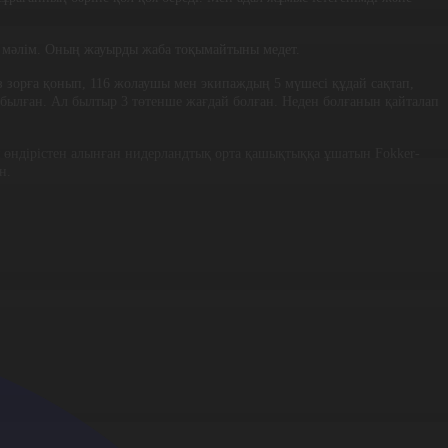
ы мәлім. Оның жауырды жаба тоқымайтыны медет.
з зорға қонып, 116 жолаушы мен экипаждың 5 мүшесі құдай сақтап,
былған. Ал былтыр 3 төтенше жағдай болған. Неден болғанын қайталап
өндірістен алынған нидерландтық орта қашықтыққа ұшатын Fokker-
ін.