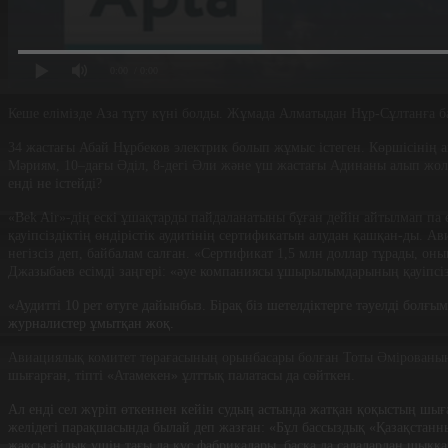
0:00
/ 0:00
Кеше елімізде Аза тұту күні болды. Жұмада Алматыдан Нұр-Сұлтанға 
34 жастағы Абай Нұрбеков электрик болып жұмыс істеген. Көршісінің а
Мәриям, 10–дағы Әділ, 8-дегі Әли және үш жастағы Адинаны алып жолғ
енді не істейді?
«Bek Air»-дің ескі ұшақтарды пайдаланатыны бұған дейін айтылмап п
қауіпсіздіктің өндірістік аудитінің сертификатын алудан қашқан-ды. А
негізсіз деп, байбалам салған. «Сертификат 1,5 млн доллар тұрады, он
Джазыбаев есімді заңгері: «әуе компаниясы ұшырылымдарының қауіпсізд
«Аудитті 10 рет өтуге дайынбыз. Бірақ біз шетелдіктерге тәуелді болғым
журналистер ұмытқан жоқ.
Авиациялық комитет төрағасының орынбасары болған Тоты Әмірованың б
шығарған, тіпті «Атамекен» ұлттық палатасы да сөйткен.
Ал енді сел жүріп өткеннен кейін судың астында жатқан қоқыстың шыға
желідегі парақшасында былай деп жазған: «Бұл бассыздық «Қазақстанн
жақсы айлық үшін тағы да құс фабрикалары, басқа да салалардан шыққ