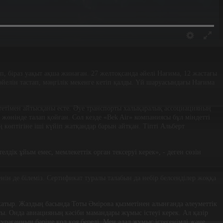
, біраз уақыт ақша жинаған. 27 желтоқсанда әйелі Нағима, 12 жастағы
йелін тастап, мәңгілік мекенге кетіп қалды. Үй шаруасындағы Нағима
тетімен айтысқаны есте. Әуе транспорты халықаралық ассоциацияның
 жөнінде талап қойған. Сол кезде «Bek Air» компаниясы бұл міндетті
 көптігіне іші күйіп жатқандар барын айтқан. Тіпті Альберт
елдік ұйым емес, мемлекеттік орган тексеруі керек», - деген сөзін
н де білеміз. Сертификат туралы талабын да небір белсенділер жоққа
 жатыр. Жаздың басында Тоты Әмірова қызметінен алынғанда әлеуметтік
ы. Онда авиацияның кәсіби мамандары жұмыс істеуі керек. Ал қазір
рағанның бәріне қол қоя береді. Мен адал жұмыс істегенімді және