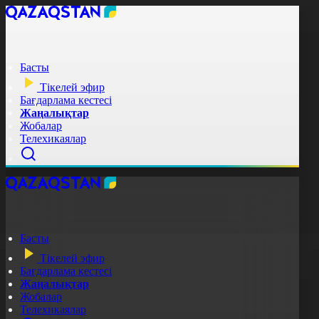
Басты
Тікелей эфир
Бағдарлама кестесі
Жаңалықтар
Жобалар
Телехикаялар
Басты
Тікелей эфир
Бағдарлама кестесі
Жаңалықтар
Жобалар
Телехикаялар