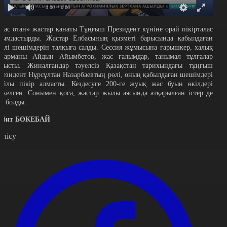
0:00
/ 0:00
Жас отан» жастар қанаты Тұңғыш Президент күніне орай пікірталас
йымдастырды. Жастар Елбасының қызметі барысында қабылдаған
үрлі шешімдерін талқыға салды. Сессия жұмысына ғарышкер, халық
аһарманы Айдын Айымбетов, жас ғалымдар, танымал тұлғалар
атысты. Жиналғандар тәуелсіз Қазақстан тарихындағы тұңғыш
резидент Нұрсұлтан Назарбаевтың рөлі, оның қабылдаған шешімдері
айлы пікір алмасты. Кездесуге 200-ге жуық жас буын өкілдері
іркелген. Сонымен қоса, жастар жылы аясында атқарылған істер де
өз болды.
абит БӨКЕБАЙ
өлісу