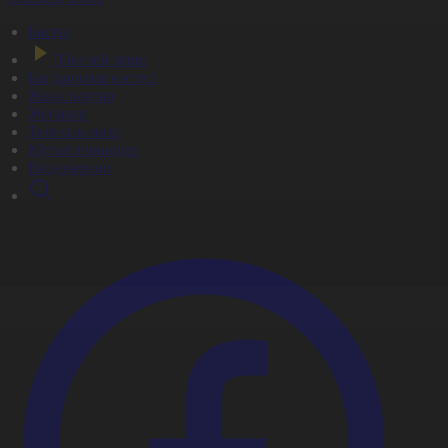
Басты
Тікелей эфир
Бағдарлама кестесі
Жаңалықтар
Жобалар
Телехикаялар
Мультсериалдар
Видеоархив