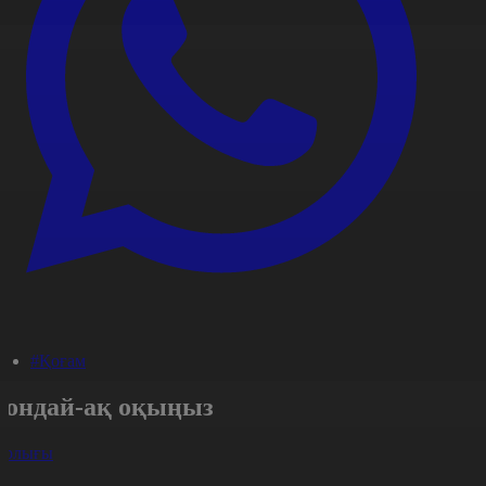
#Қоғам
Сондай-ақ оқыңыз
арлығы