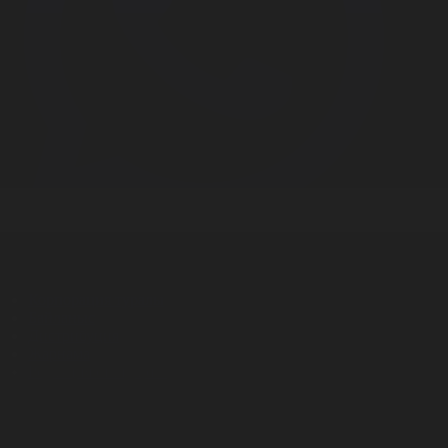
Корпорация туралы
Байланыс
Дистрибуция
Жарнама
Редакция стандарты