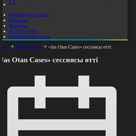
Корпорация туралы
Байланыс
Жарнама
ALTYN QOR
Редакция стандарты
асты
Жаңалықтар
«Jas Otan Cases» сессиясы өтті
Jas Otan Cases» сессиясы өтті