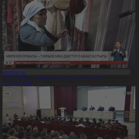
Жаңалықтар
ерейлі отбасы – тәрбие мен дәстүр сабақтастығы
7.08.2026, 20:19