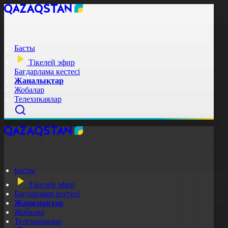
Басты
Тікелей эфир
Бағдарлама кестесі
Жаңалықтар
Жобалар
Телехикаялар
Басты
Тікелей эфир
Бағдарлама кестесі
Жаңалықтар
Жобалар
Телехикаялар