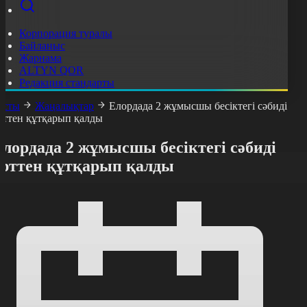
Корпорация туралы
Байланыс
Жарнама
ALTYN QOR
Редакция стандарты
асты
Жаңалықтар
Елордада 2 жұмысшы бесіктегі сәбиді
рттен құтқарып қалды
лордада 2 жұмысшы бесіктегі сәбиді
өрттен құтқарып қалды