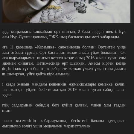
лорда маңындағы саяжайдан өрт шығып, 2 бала зардап шекті. Бұл
уралы Нұр-Сұлтан қалалық ТЖК-ның баспасөз қызметі хабарлады.
қиға 11 қарашада «Керамика» саяжайында болған. Өртенген үйде
алалы отбасы тұрған. Өрт басталған кезде анасы үйде болмаған. Ол
алаға шаруаларымен шығып кеткен кезде оның 2016 жылы туған ұлы
іріңкемен ойнаған. Нәтижесінде өрт шыққан. Анасы кірген кезде
йдің іші көк түтін болып, кіреберісте жатқан үлкен ұлын ғана далаға
лып шығарған, үйге қайта кіре алмаған.
ол кезде жақын маңдағы кешеннің жұмысшылары көмекке келіп,
анып жатқан үйден бесікте жатқан 2019 жылы туған сәбиді алып
ыққан.
рттің салдарынан сәбидің беті күйіп қалған, үлкен ұлы газдан
ланған.
аспасөз қызметінің хабарлауынша, бесіктегі баланы құтқарған
ұмысшылар ерлігі үшін медальмен марапатталмақ.