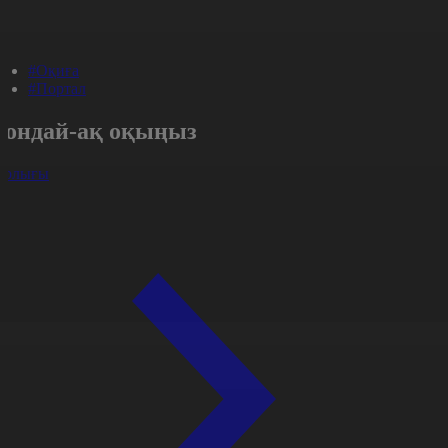
#Оқиға
#Портал
Сондай-ақ оқыңыз
арлығы