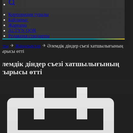
Корпорация туралы
Байланыс
Жарнама
ALTYN QOR
Редакция стандарты
асты
Жаңалықтар
Әлемдік діндер съезі хатшылығының
тырысы өтті
Әлемдік діндер съезі хатшылығының
отырысы өтті