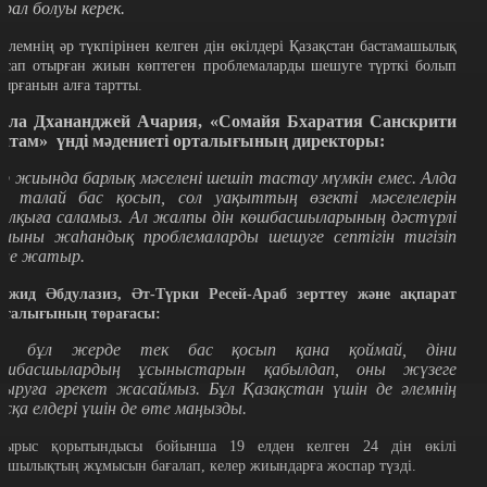
ұрал болуы керек.
Әлемнің әр түкпірінен келген дін өкілдері Қазақстан бастамашылық
асап отырған жиын көптеген проблемаларды шешуге түрткі болып
тырғанын алға тартты.
ала Дхананджей Ачария, «Сомайя Бхаратия Санскрити
итам» үнді мәдениеті орталығының директоры:
ір жиында барлық мәселені шешіп тастау мүмкін емес. Алда
лі талай бас қосып, сол уақыттың өзекті мәселелерін
алқыға саламыз. Ал жалпы дін көшбасшыларының дәстүрлі
иыны жаһандық проблемаларды шешуге септігін тигізіп
еле жатыр.
ажид Әбдулазиз, Әт-Түрки Ресей-Араб зерттеу және ақпарат
рталығының төрағасы:
із бұл жерде тек бас қосып қана қоймай, діни
өшбасшылардың ұсыныстарын қабылдап, оны жүзеге
сыруға әрекет жасаймыз. Бұл Қазақстан үшін де әлемнің
асқа елдері үшін де өте маңызды.
тырыс қорытындысы бойынша 19 елден келген 24 дін өкілі
атшылықтың жұмысын бағалап, келер жиындарға жоспар түзді.