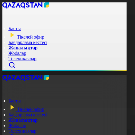
Басты
Тікелей эфир
Бағдарлама кестесі
Жаңалықтар
Жобалар
Телехикаялар
Басты
Тікелей эфир
Бағдарлама кестесі
Жаңалықтар
Жобалар
Телехикаялар