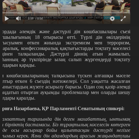
0:00
/ 0:00
лордада әлемдік және дәстүрлі дін көшбасшылары съезі
атшылығының 18 отырысы өтті. Түрлі дін өкілдерінің
атысуымен өткен жиында экстремизм мен терроризм,
інаралық, конфессияаралық қақтығыстарды тоқтату мәселесі
еңінен талқыланды. Дәстүрлі діннің атын жамылып,
аһанның әр түкпірінде ылаң салып жүргендерді тоқтату
олдарын қарады.
ін көшбасшыларының талқысына түскен алғашқы мәселе
ылтыр өткен 6 съездің нәтижелері. Сол уақытта жасалған
сыныстардың жүзеге асырылу барысы. Одан соң қазір әлемді
лаңдатып отырған ауқымды проблемалар мен оларды шешу
олдары қаралды.
ариға Назарбаева, ҚР Парламенті Сенатының спикері:
дамзаттың тарихында дін деген махабаттың, ынтымақ
ен бірліктің бастамасы. Біз тұрақтылық мәселесін көтерген
езде осы ғасырлар бойы қалыптасқан дәстүрді негізге
луымыз керек. Яғни дін адамдардың арасын жақындатушы