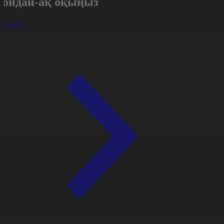
Сондай-ақ оқыңыз
арлығы