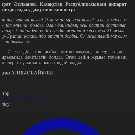
арат Әзілханов, Қазақстан Республикасының ақпарат
әне қоғамдық даму вице-министр:
атшылықтың келесі 19-шы отырысы келесі жылы маусым
йында өтетін болды. Оған дайындық осы бастан басталып
атыр. Үшіншіден, енді съездің жетінші сессиясы 21 жылы
ұр-Сұлтан қаласында өтетін болды. Ол жалпылай маусым
йына белгіленді.
л 7 съездің тақырыбы хатшылықтың келер жылғы
тырысында бекітілетін болды. Оған дейін жұмыс тобының
үшелері өз ұсыныстарын жолдай алады.
ңғар АЛПЫСБАЙҰЛЫ
втор
ңғар Алпысбайұлы
өлісу