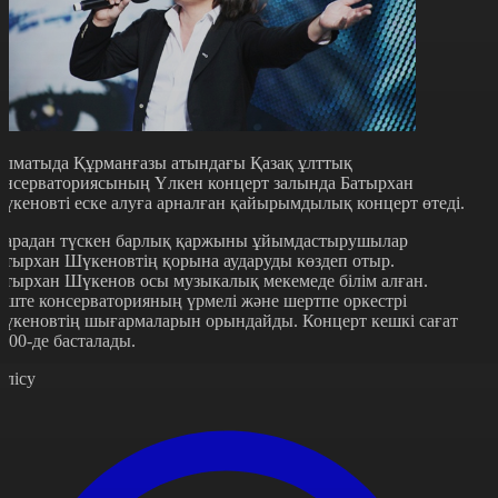
лматыда Құрманғазы атындағы Қазақ ұлттық
онсерваториясының Үлкен концерт залында Батырхан
үкеновті еске алуға арналған қайырымдылық концерт өтеді.
арадан түскен барлық қаржыны ұйымдастырушылар
атырхан Шүкеновтің қорына аударуды көздеп отыр.
атырхан Шүкенов осы музыкалық мекемеде білім алған.
еште консерваторияның үрмелі және шертпе оркестрі
үкеновтің шығармаларын орындайды. Концерт кешкі сағат
9.00-де басталады.
өлісу