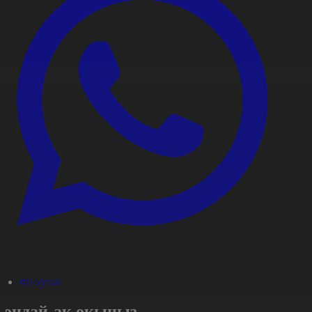
#Портал
Сондай-ақ оқыңыз