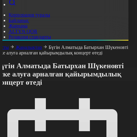
Корпорация туралы
Байланыс
Жарнама
ALTYN QOR
Редакция стандарты
асты
Жаңалықтар
Бүгін Алматыда Батырхан Шүкеновті
ске алуға арналған қайырымдылық концерт өтеді
Бүгін Алматыда Батырхан Шүкеновті
еске алуға арналған қайырымдылық
онцерт өтеді