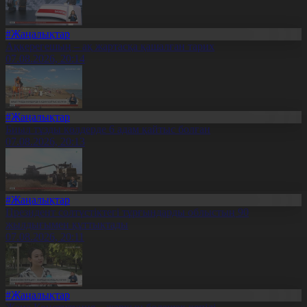
#Жаңалықтар
Ақкерегешың – ақ жартасқа қашалған тарих
07.08.2026, 20:14
#Жаңалықтар
Биыл тұзды көлдерде 6 адам қайтыс болған
07.08.2026, 20:13
#Жаңалықтар
Президент солтүстіктегі тұрғындарды облыстың 90
жылдығымен құттықтады
07.08.2026, 20:11
#Жаңалықтар