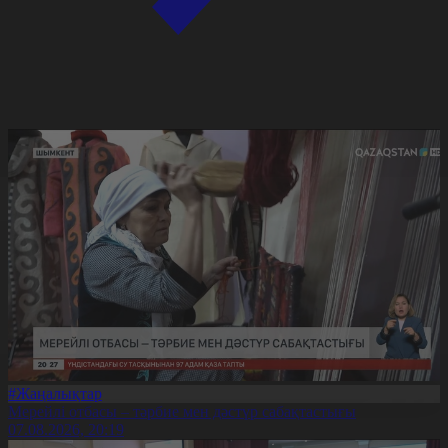
#Жаңалықтар
Мерейлі отбасы – тәрбие мен дәстүр сабақтастығы
07.08.2026, 20:19