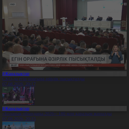
#Жаңалықтар
СҚО-да егін орағына әзірлік пысықталды
07.08.2026, 20:17
#Жаңалықтар
«Болашақ ойындары-2026»: 180 млн қаралым жиналды
07.08.2026, 20:15