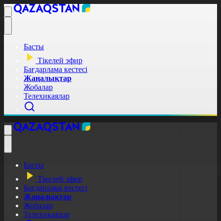
Басты
Тікелей эфир
Бағдарлама кестесі
Жаңалықтар
Жобалар
Телехикаялар
Басты
Тікелей эфир
Бағдарлама кестесі
Жаңалықтар
Жобалар
Телехикаялар