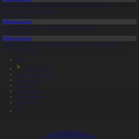
Президент солтүстіктегі тұрғындарды облыстың 90
жылдығымен құттықтады
07.08.2026, 20:11
#Жаңалықтар
Жаңа Конституция – жарқын болашақ кепілі
07.08.2026, 20:11
#Жаңалықтар
Құрылтай: Үгіт-насихат жұмыстары жалғасып жатыр
07.08.2026, 20:01
Басты
Тікелей эфир
Бағдарлама кестесі
Жаңалықтар
Жобалар
Телехикаялар
Мультсериалдар
Видеоархив