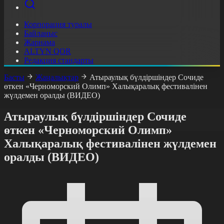
Корпорация туралы
Байланыс
Жарнама
ALTYN QOR
Редакция стандарты
Басты
Жаңалықтар
Атыраулық бүлдіршіндер Сочиде
өткен «Черноморский Олимп» Халықаралық фестивалінен
жүлдемен оралды (ВИДЕО)
Атыраулық бүлдіршіндер Сочиде
өткен «Черноморский Олимп»
Халықаралық фестивалінен жүлдемен
оралды (ВИДЕО)