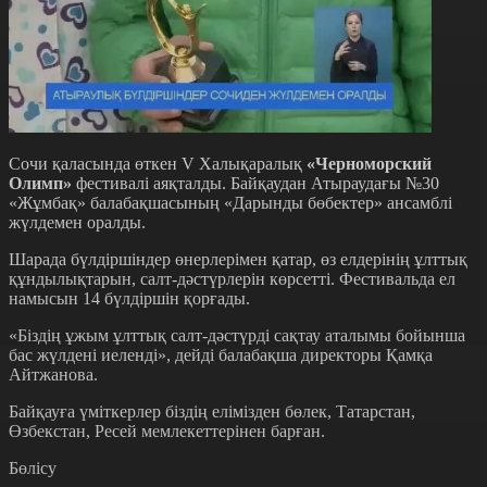
Сочи қаласында өткен V Халықаралық
«Черноморский
Олимп»
фестивалі аяқталды. Байқаудан Атыраудағы №30
«Жұмбақ» балабақшасының «Дарынды бөбектер» ансамблі
жүлдемен оралды.
Шарада бүлдіршіндер өнерлерімен қатар, өз елдерінің ұлттық
құндылықтарын, салт-дәстүрлерін көрсетті. Фестивальда ел
намысын 14 бүлдіршін қорғады.
«Біздің ұжым ұлттық салт-дәстүрді сақтау аталымы бойынша
бас жүлдені иеленді», дейді балабақша директоры Қамқа
Айтжанова.
Байқауға үміткерлер
біздің елімізден бөлек,
Татарстан,
Өзбекстан, Ресей мемлекеттерінен барған.
Бөлісу