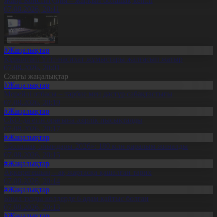
Жаңа Конституция – жарқын болашақ кепілі
07.08.2026, 20:11
#Жаңалықтар
Құрылтай: Үгіт-насихат жұмыстары жалғасып жатыр
07.08.2026, 20:01
Соңғы жаңалықтар
#Жаңалықтар
Мерейлі отбасы – тәрбие мен дәстүр сабақтастығы
07.08.2026, 20:19
#Жаңалықтар
СҚО-да егін орағына әзірлік пысықталды
07.08.2026, 20:17
#Жаңалықтар
«Болашақ ойындары-2026»: 180 млн қаралым жиналды
07.08.2026, 20:15
#Жаңалықтар
Ақкерегешың – ақ жартасқа қашалған тарих
07.08.2026, 20:14
#Жаңалықтар
Биыл тұзды көлдерде 6 адам қайтыс болған
07.08.2026, 20:13
#Жаңалықтар