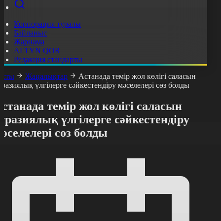
Корпорация туралы
Байланыс
Жарнама
ALTYN QOR
Редакция стандарты
асты
Жаңалықтар
Астанада темір жол көлігі саласын
уразиялық үлгілерге сәйкестендіру мәселелері сөз болды
станада темір жол көлігі саласын
уразиялық үлгілерге сәйкестендіру
әселелері сөз болды