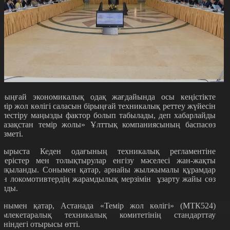
ірыңғай экономикалық одақ жағдайында осы кеңістікте
емір жол көлігі саласын бірыңғай техникалық реттеу жүйесін
йлестіру маңызды фактор болып табылады, деп хабарлайды
Қазақстан темір жолы» Ұлттық компаниясының баспасөз
ызметі.
тырыста Кеден одағының техникалық регламентіне
згерістер мен толықтырулар енгізу мәселесі жан-жақты
алқыланды. Сонымен қатар, арнайы жылжымалы құрамдар
ен локомотивтердің жарамдылық мерзімін ұзарту жайы сөз
олды.
онымен қатар, Астанада «Темір жол көлігі» (МТК524)
емлекетаралық техникалық комитетінің стандарттау
өніндегі отырысы өтті.