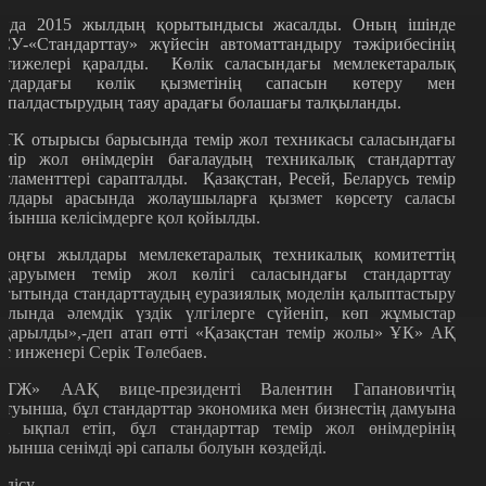
нда 2015 жылдың қорытындысы жасалды. Оның ішінде
СУ-«Стандарттау» жүйесін автоматтандыру тәжірибесінің
әтижелері қаралды. Көлік саласындағы мемлекетаралық
ағдардағы көлік қызметінің сапасын көтеру мен
қпалдастырудың таяу арадағы болашағы талқыланды.
ТК отырысы барысында темір жол техникасы саласындағы
емір жол өнімдерін бағалаудың техникалық стандарттау
егламенттері сарапталды. Қазақстан, Ресей, Беларусь темір
олдары арасында жолаушыларға қызмет көрсету саласы
ойынша келісімдерге қол қойылды.
Соңғы жылдары мемлекетаралық техникалық комитеттің
тқаруымен темір жол көлігі саласындағы стандарттау
ағытында стандарттаудың еуразиялық моделін қалыптастыру
олында әлемдік үздік үлгілерге сүйеніп, көп жұмыстар
тқарылды»,-деп атап өтті «Қазақстан темір жолы» ҰК» АҚ
ас инженері Серік Төлебаев.
РТЖ» ААҚ вице-президенті Валентин Гапановичтің
йтуынша, бұл стандарттар экономика мен бизнестің дамуына
гі ықпал етіп, бұл стандарттар темір жол өнімдерінің
арынша сенімді әрі сапалы болуын көздейді.
өлісу