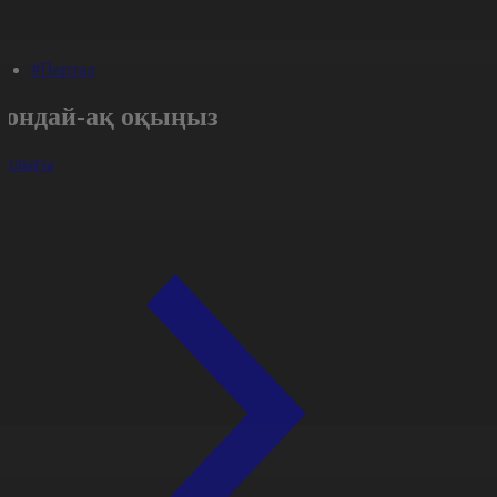
#Портал
Сондай-ақ оқыңыз
арлығы