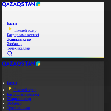
Басты
Тікелей эфир
Бағдарлама кестесі
Жаңалықтар
Жобалар
Телехикаялар
Басты
Тікелей эфир
Бағдарлама кестесі
Жаңалықтар
Жобалар
Телехикаялар