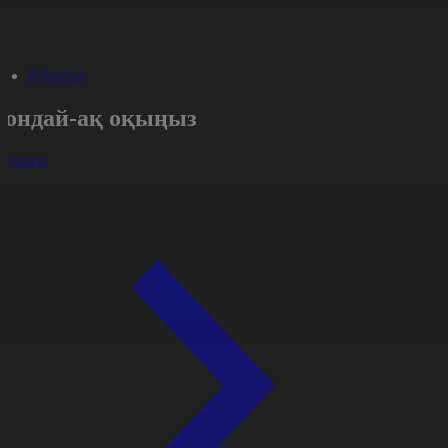
#Портал
Сондай-ақ оқыңыз
арлығы