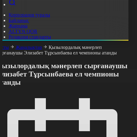
Корпорация туралы
Байланыс
Жарнама
ALTYN QOR
Редакция стандарты
асты
Жаңалықтар
Қызылордалық мәнерлеп
ырғанаушы Элизабет Тұрсынбаева ел чемпионы атанды
Қызылордалық мәнерлеп сырғанаушы
Элизабет Тұрсынбаева ел чемпионы
атанды