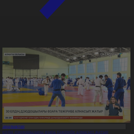
Жаңалықтар
0 елдің дзюдошылары өзара тәжірибе алмасып жатыр