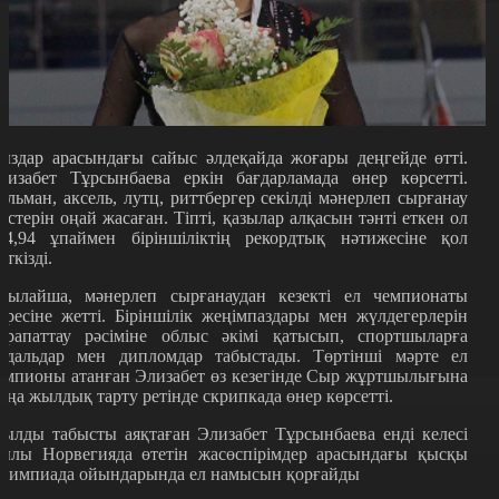
ыздар арасындағы сайыс әлдеқайда жоғары деңгейде өтті.
лизабет Тұрсынбаева еркін бағдарламада өнер көрсетті.
ильман, аксель, лутц, риттбергер секілді мәнерлеп сырғанау
дістерін оңай жасаған. Тіпті, қазылар алқасын тәнті еткен ол
94,94 ұпаймен біріншіліктің рекордтық нәтижесіне қол
еткізді.
сылайша, мәнерлеп сырғанаудан кезекті ел чемпионаты
әресіне жетті. Біріншілік жеңімпаздары мен жүлдегерлерін
арапаттау рәсіміне облыс әкімі қатысып, спортшыларға
едальдар мен дипломдар табыстады. Төртінші мәрте ел
емпионы атанған Элизабет өз кезегінде Сыр жұртшылығына
аңа жылдық тарту ретінде скрипкада өнер көрсетті.
ылды табысты аяқтаған Элизабет Тұрсынбаева енді келесі
ылы Норвегияда өтетін жасөспірімдер арасындағы қысқы
лимпиада ойындарында ел намысын қорғайды