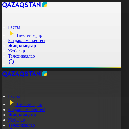
Басты
Тікелей эфир
Бағдарлама кестесі
Жаңалықтар
Жобалар
Телехикаялар
Басты
Тікелей эфир
Бағдарлама кестесі
Жаңалықтар
Жобалар
Телехикаялар