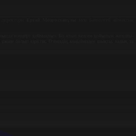
ң директоры
Ертай Моңғолханұлы
мен Баянөлгей аймақтық
уылында концерт қоймақпыз. Біз алып келген қойылым жазушы-
жым болып кірістік. Өзіміздің көңілімізден шықты, халық та