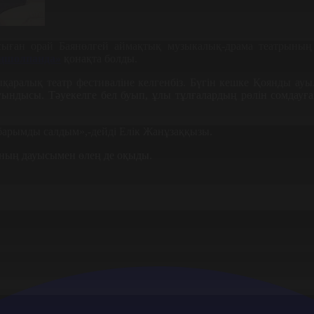
 Осыған орай Баянөлгей аймақтық музыкалық-драма театрыны
ңшолпанда»
қонақта болды.
ықаралық театр фестиваліне келгенбіз. Бүгін кешке Қоянды а
дысы. Тәуекелге бел буып, ұлы тұлғалардың рөлін сомдауға ұ
барымды салдым»,-дейді Елік Жанұзаққызы.
нның дауысымен өлең де оқыды.