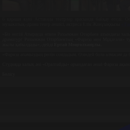
6 қараша күні Астанада театрлар арасында байқау өтеді.
музыкалық–драма театр әншісі, актриса Елік Жанұзаққызы
«Та
«Біз негізі Атырауда өткен Рахымжан Отарбаев атындағы хал
драматург Рахымжан Отарбаевтың «Фариза мен Мұқағали» туын
жылы қабылдады»,-дейді
Ертай Моңғолханұлы.
«Фариза апамыздың рөлін сомдадым. Өзіндей бола алмасам да 
Студияда халық әні «Оралтайды» орындаған әнші Фариза ақы
Бөлісу