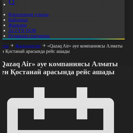
Корпорация туралы
Байланыс
Жарнама
ALTYN QOR
Редакция стандарты
асты
Жаңалықтар
«Qazaq Air» әуе компаниясы Алматы
ен Қостанай арасында рейс ашады
«Qazaq Air» әуе компаниясы Алматы
мен Қостанай арасында рейс ашады