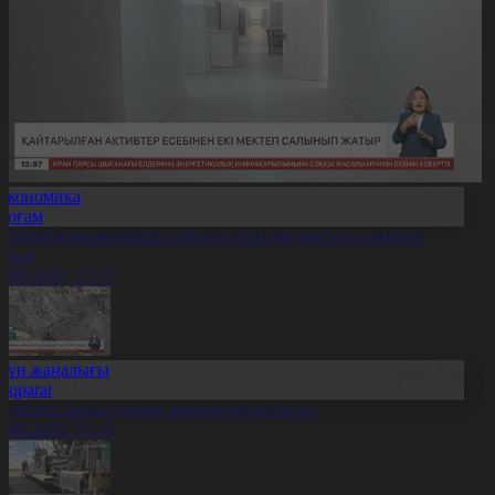
Экономика
Қоғам
айтарылған активтер есебінен тағы екі мектеп салынып
атыр
7.08.2026, 13:17
Күн жаңалығы
Aqparat
лтынды заңсыз қазып жүргендер ұсталды
7.08.2026, 13:15