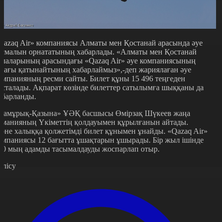
Qazaq Air» компаниясы Алматы мен Қостанай арасында әуе
асмалын орнататының хабарлады. «Алматы мен Қостанай
алаларының арасындағы «Qazaq Air» әуе компаниясының
шағы қатынайтының хабарлаймыз»,-деп жариялаған әуе
омпанияның ресми сайты. Билет құны 15 496 теңгеден
асталады. Ақпарат көзінде билеттер сатылымға шыққаны да
абарланды.
Самұрық-Қазына» ҰӘҚ басшысы Өмірзақ Шүкеев жаңа
оманияның Үкіметтің қолдауымен құрылғанын айтады.
әне халыққа қолжетімді билет құнымен ұнайды. «Qazaq Air»
омпаниясы 12 бағытта ұшақтарын ұшырады. Бір жыл ішінде
50 мың адамды тасымалдауды жоспарлап отыр.
өлісу