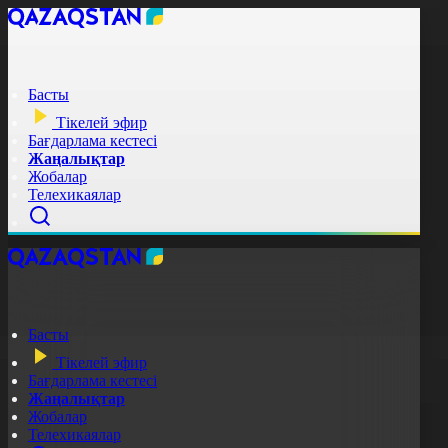
Басты
Тікелей эфир
Бағдарлама кестесі
Жаңалықтар
Жобалар
Телехикаялар
Басты
Тікелей эфир
Бағдарлама кестесі
Жаңалықтар
Жобалар
Телехикаялар