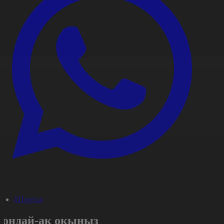
#Портал
Сондай-ақ оқыңыз