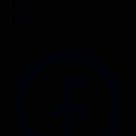
Жаңалықтар
Жобалар
Телехикаялар
Мультсериалдар
Видеоархив