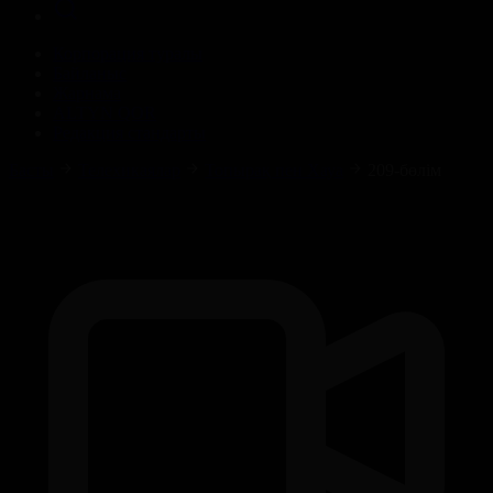
Корпорация туралы
Байланыс
Жарнама
ALTYN QOR
Редакция стандарты
Басты
Телехикаялар
Топырақ пен Хауа
209-бөлім