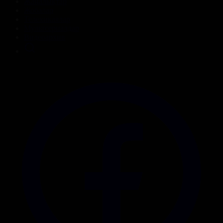
Жаңалықтар
Жобалар
Телехикаялар
Мультсериалдар
Видеоархив