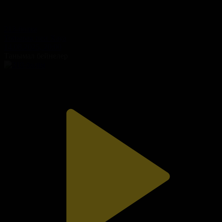
213-бөлім
Топырақ пен Хауа
14.08.2025, 20:00
Танымал бейнелер