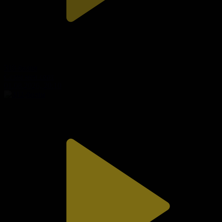
310-бөлім
Сезім мен серт
01.08.2026, 20:10