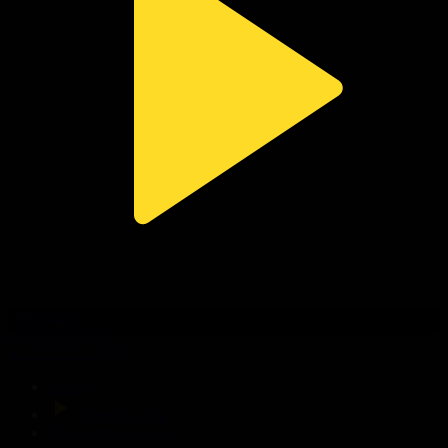
308-бөлім
Сезім мен серт
31.07.2026, 20:10
Басты
Тікелей эфир
Бағдарлама кестесі