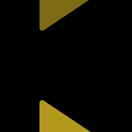
312-бөлім
Сезім мен серт
02.08.2026, 20:10