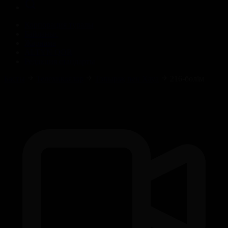
Корпорация туралы
Байланыс
Жарнама
ALTYN QOR
Редакция стандарты
Басты
Телехикаялар
Топырақ пен Хауа
216-бөлім