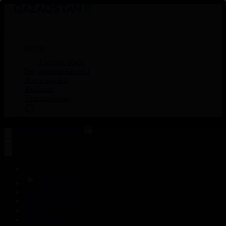
Басты
Тікелей эфир
Бағдарлама кестесі
Жаңалықтар
Жобалар
Телехикаялар
Басты
Тікелей эфир
Бағдарлама кестесі
Жаңалықтар
Жобалар
Телехикаялар