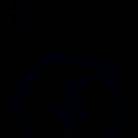
Жаңалықтар
Жобалар
Телехикаялар
Мультсериалдар
Видеоархив