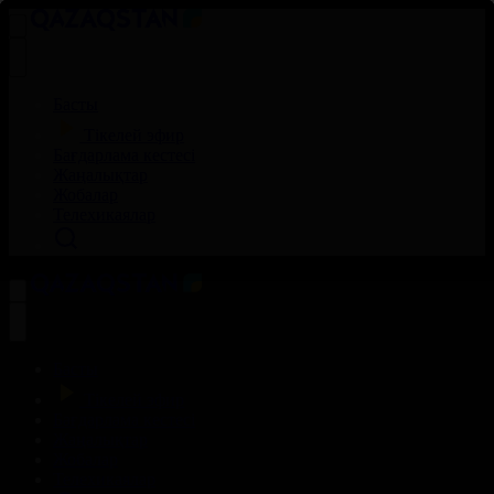
Басты
Тікелей эфир
Бағдарлама кестесі
Жаңалықтар
Жобалар
Телехикаялар
Басты
Тікелей эфир
Бағдарлама кестесі
Жаңалықтар
Жобалар
Телехикаялар