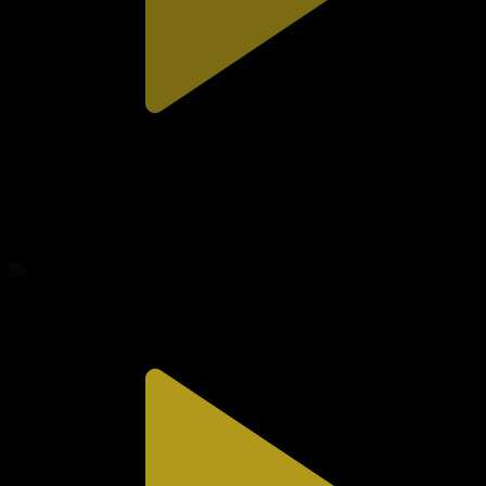
308-бөлім
Сезім мен серт
31.07.2026, 20:10