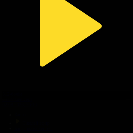
312-бөлім
Сезім мен серт
02.08.2026, 20:10
Басты
Тікелей эфир
Бағдарлама кестесі