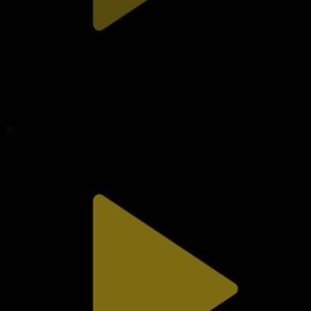
310-бөлім
Сезім мен серт
01.08.2026, 20:10