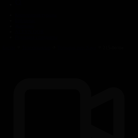
Корпорация туралы
Байланыс
Жарнама
ALTYN QOR
Редакция стандарты
Басты
Телехикаялар
Топырақ пен Хауа
215-бөлім