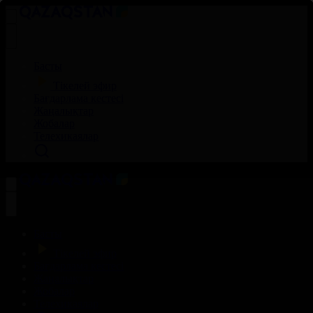
Басты
Тікелей эфир
Бағдарлама кестесі
Жаңалықтар
Жобалар
Телехикаялар
Басты
Тікелей эфир
Бағдарлама кестесі
Жаңалықтар
Жобалар
Телехикаялар