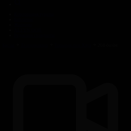
Корпорация туралы
Байланыс
Жарнама
ALTYN QOR
Редакция стандарты
Басты
Телехикаялар
Топырақ пен Хауа
204-бөлім