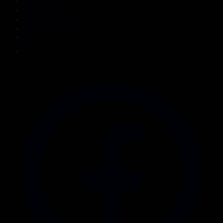
Жаңалықтар
Жобалар
Телехикаялар
Мультсериалдар
Видеоархив