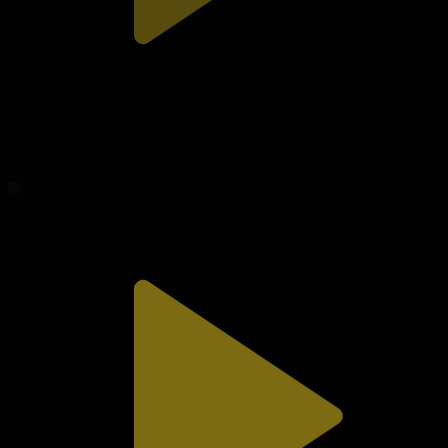
310-бөлім
Сезім мен серт
01.08.2026, 20:10