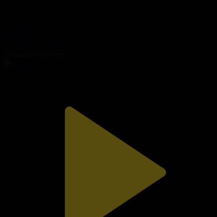
214-бөлім
Топырақ пен Хауа
15.08.2025, 20:00
Танымал бейнелер