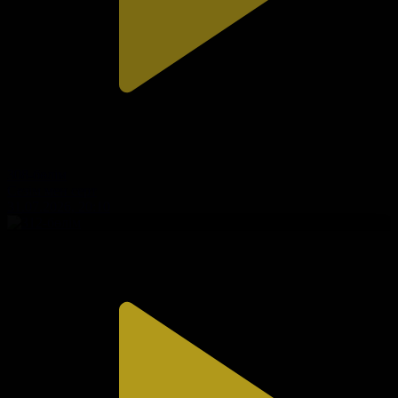
308-бөлім
Сезім мен серт
31.07.2026, 20:10