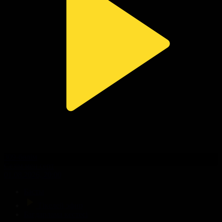
309-бөлім
Сезім мен серт
01.08.2026, 20:00
Басты
Тікелей эфир
Бағдарлама кестесі