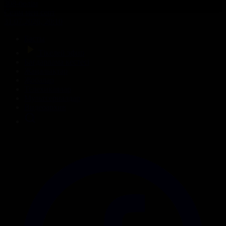
308-бөлім
Сезім мен серт
31.07.2026, 20:10
Басты
Тікелей эфир
Бағдарлама кестесі
Жаңалықтар
Жобалар
Телехикаялар
Мультсериалдар
Видеоархив