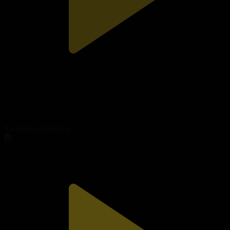
6-бөлім
Қалқанқұлақ
11.02.2019, 17:32
Танымал бейнелер