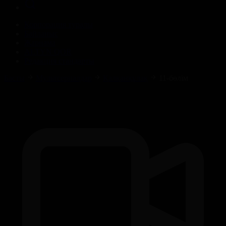
Корпорация туралы
Байланыс
Жарнама
ALTYN QOR
Редакция стандарты
Басты
Мультсериалдар
Қалқанқұлақ
11-бөлім