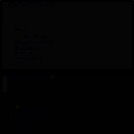
Басты
Тікелей эфир
Бағдарлама кестесі
Жаңалықтар
Жобалар
Телехикаялар
Басты
Тікелей эфир
Бағдарлама кестесі
Жаңалықтар
Жобалар
Телехикаялар