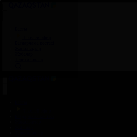
Басты
Тікелей эфир
Бағдарлама кестесі
Жаңалықтар
Жобалар
Телехикаялар
Басты
Тікелей эфир
Бағдарлама кестесі
Жаңалықтар
Жобалар
Телехикаялар