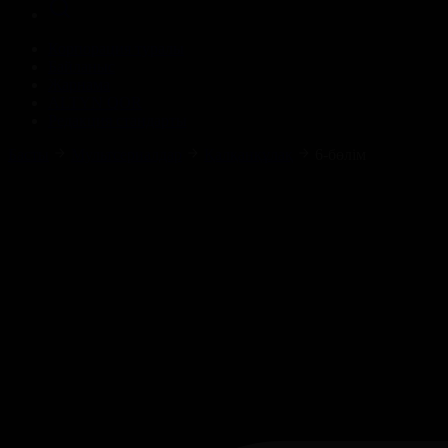
Корпорация туралы
Байланыс
Жарнама
ALTYN QOR
Редакция стандарты
Басты
Мультсериалдар
Қалқанқұлақ
6-бөлім