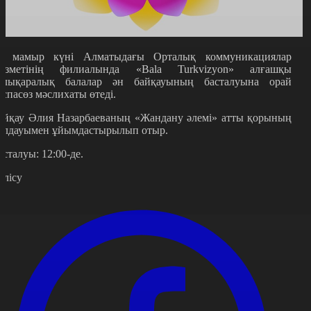
8 мамыр күні Алматыдағы Орталық коммуникациялар
ызметінің филиалында «Bala Turkvizyon» алғашқы
алықаралық балалар ән байқауының басталуына орай
аспасөз мәслихаты өтеді.
айқау Әлия Назарбаеваның «Жандану әлемі» атты қорының
олдауымен ұйымдастырылып отыр.
асталуы: 12:00-де.
өлісу