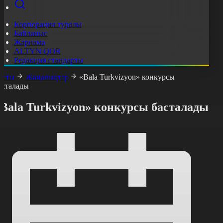
Корпорация туралы
Байланыс
Жарнама
ALTYN QOR
Редакция стандарты
асты
Жаңалықтар
«Bala Turkvizyon» конкурсы
асталады
Bala Turkvizyon» конкурсы басталады