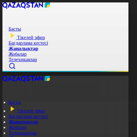
Басты
Тікелей эфир
Бағдарлама кестесі
Жаңалықтар
Жобалар
Телехикаялар
Басты
Тікелей эфир
Бағдарлама кестесі
Жаңалықтар
Жобалар
Телехикаялар