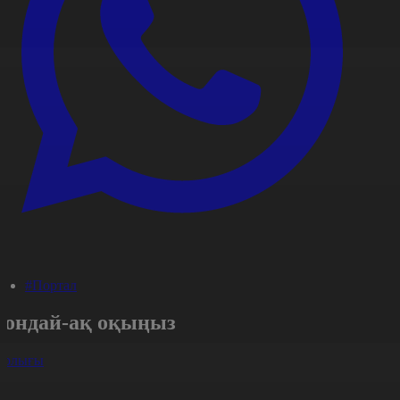
#Портал
Сондай-ақ оқыңыз
арлығы