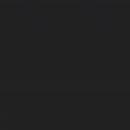
Корпорация туралы
Байланыс
Дистрибуция
Жарнама