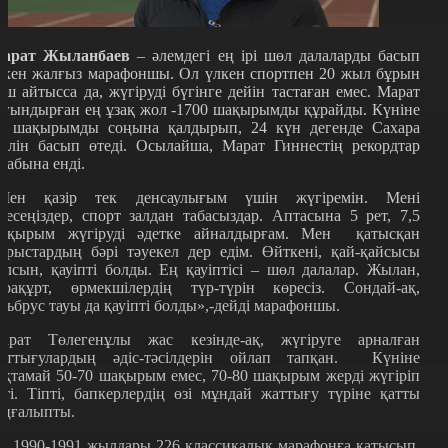
арат Жыланбаев
– әлемдегі ең ірі шөл далаларды басып
ткен жалғыз марафоншы. Ол үлкен спортпен 20 жыл бұрын
ош айтысса да, жүгіруді бүгінге дейін тастаған емес. Марат
ағындырған ең ұзақ жол -1700 шақырымды құрайды. Күніне
0 шақырымды соңына қалдырып, 24 күн дегенде Сахара
өлін басып өтеді. Осылайша, Марат Гиннестің рекордтар
ітабына енді.
Мен қазір тек денсаулығым үшін жүгіремін. Мені
здесеңіздер, спорт залдан табасыздар. Аптасына 5 рет, 7,5
ақырым жүгіруді әдетке айналдырғам. Мен қатысқан
арыстардың бәрі тәуекел дер едім. Өйткені, қай-қайсысы
олсын, қауіпті болды. Ең қауіптісі – шөл далалар. Жылан,
арақұрт, өрмекшілердің түр-түрін көресіз. Сондай-ақ,
льбрус тауы да қауіпті болды»,-дейді марафоншы.
арат Төлегенұлы жас кезінде-ақ, жүгіруге арналған
аттығулардың әдіс-тәсілдерін ойлап тапқан. Күніне
оқтамай 50-70 шақырым емес, 70-80 шақырым жерді жүгіріп
тті. Тіпті, бапкерлердің өзі мұндай жаттығу түріне қатты
аңғалыпты.
л 1990-1991 жылдары 226 классикалық марафонға қатысып,