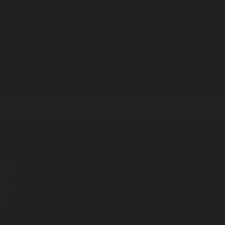
Корпорация туралы
Байланыс
Дистрибуция
Жарнама
Редакция стандарты