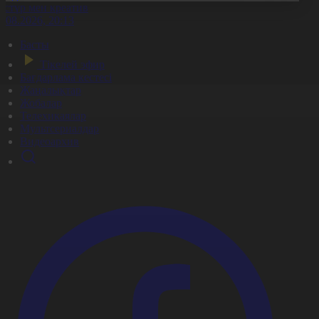
әстүр мен креатив
8.08.2026, 20:13
Басты
Тікелей эфир
Бағдарлама кестесі
Жаңалықтар
Жобалар
Телехикаялар
Мультсериалдар
Видеоархив