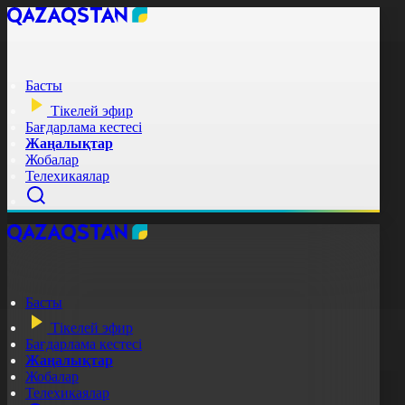
Басты
Тікелей эфир
Бағдарлама кестесі
Жаңалықтар
Жобалар
Телехикаялар
Басты
Тікелей эфир
Бағдарлама кестесі
Жаңалықтар
Жобалар
Телехикаялар