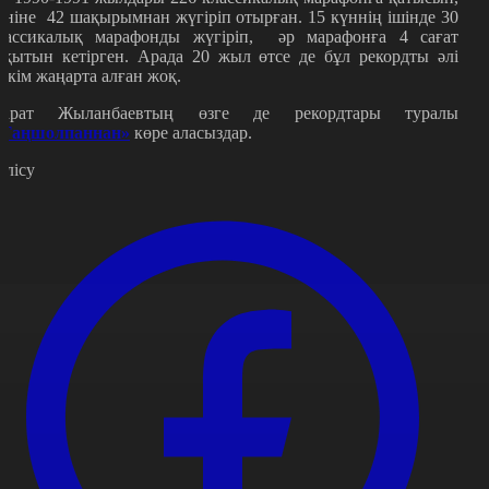
үніне 42 шақырымнан жүгіріп отырған. 15 күннің ішінде 30
лассикалық марафонды жүгіріп, әр марафонға 4 сағат
ақытын кетірген. Арада 20 жыл өтсе де бұл рекордты әлі
шкім жаңарта алған жоқ.
арат Жыланбаевтың өзге де рекордтары туралы
«Таңшолпаннан»
көре аласыздар.
өлісу