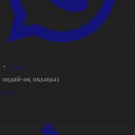
#Портал
Сондай-ақ оқыңыз
арлығы