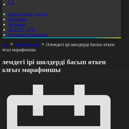
Корпорация туралы
Байланыс
Жарнама
ALTYN QOR
Редакция стандарты
асты
Жаңалықтар
Әлемдегі ірі шөлдерді басып өткен
алғыз марафоншы
лемдегі ірі шөлдерді басып өткен
жалғыз марафоншы