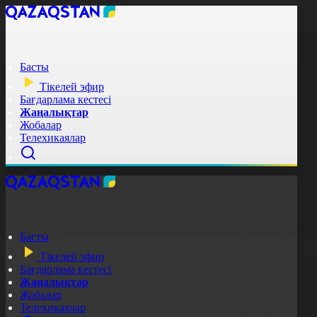
Басты
Тікелей эфир
Бағдарлама кестесі
Жаңалықтар
Жобалар
Телехикаялар
Басты
Тікелей эфир
Бағдарлама кестесі
Жаңалықтар
Жобалар
Телехикаялар