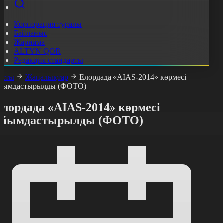
Корпорация туралы
Байланыс
Жарнама
ALTYN QOR
Редакция стандарты
асты
Жаңалықтар
Елордада «AIAS-2014» көрмесі
йымдастырылды (ФОТО)
лордада «AIAS-2014» көрмесі
ұйымдастырылды (ФОТО)