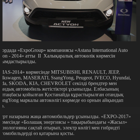
лордада «ExpoGroup» компаниясы «Astana International Auto
alon - 2014» атты II Халықаралық автокөлік көрмесін
йымдастырылды.
AIAS-2014» көрмесінде MITSUBISHI, RENAULT, JEEP,
olkswagen, MASERATI, SsangYong, Peugeot, IVECO, Hyundai,
ada, SKODA, KIA, CHEVROLET секілді брендтер мен
тандық автомобиль жетістіктері ұсынылды. Елбасының
олтаңбасы қойылған Қостанайда құрастырылған отандық
sangYong маркалы автокөлігі көрмеде өз орнын айқындап
ұр.
ұрт назарына жаңа автомобильдер ұсынылды. «EXPO-2017»
өрмесінде «Болашақ энергиясы » тақырыбындағы «Жасыл»
ехнологияны сақтай отырып, электр көлігі мен гибридті
втомобильдерді өз қатарына қосты.