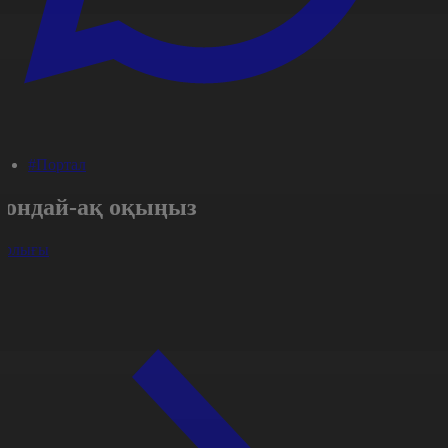
#Портал
Сондай-ақ оқыңыз
арлығы