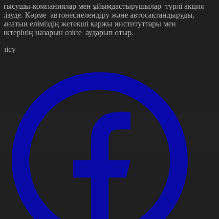
атысушы-компаниялар мен ұйымдастырушылар түрлі акция
ткізуде. Көрме автонесиелендіру және автосақтандыруды,
сынатын еліміздің жетекші қаржы институттары мен
анктерінің назарын өзіне аударып отыр.
өлісу