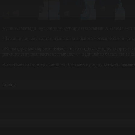
Бүгін Алматыда өрт сөндіру-құтқару спортынан X Әлем чемпи
Шараның ашылу салтанатына қала әкімі Ахметжан Есімов қаты
«Халықаралық жарыс еліміздегі өрт сөндіру-құтқару спортының
деген қызығушылықты арттырады», - деді шаһар басшысы өз сө
Ахметжан Есімов өрт сөндірушілер мен құтқару қызметі маманда
Бөлісу