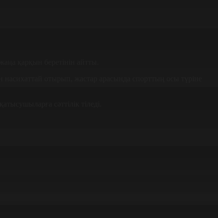
аңа қарқын беретінін айтты.
н насихаттай отырып, жастар арасында спорттың осы түріне
атысушыларға сәттілік тіледі.