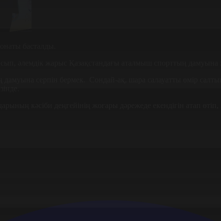
онаты басталды.
сып, әлемдік жарыс Қазақстандағы аталмыш спорттың дамуына ж
 дамуына серпін бермек. Сондай-ақ, шара салауатты өмір салты
зінде.
рының кәсіби деңгейінің жоғары дәрежеде екендігін атап өтіп, қ