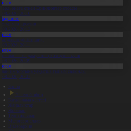
Қоғам
нерді өнеге еткен Ерниязовтар отбасы
8.08.2026, 20:16
Мәдениет
әстүр мен креатив
8.08.2026, 20:13
Қоғам
тандық өндіріс өрледі
8.08.2026, 20:11
Қоғам
ұрылыс — ел дамуының қозғаушы күші
8.08.2026, 20:09
Қоғам
идай импортына уақытша тыйым салынды
8.08.2026, 20:07
Басты
Тікелей эфир
Бағдарлама кестесі
Жаңалықтар
Жобалар
Телехикаялар
Мультсериалдар
Видеоархив