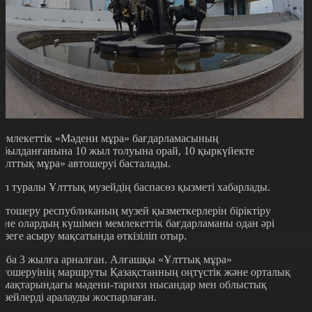
емлекеттік «Мәдени мұра» бағдарламасының
абылданғанына 10 жыл толуына орай, 10 қыркүйекте
Ұлттық мұра» автошеруі басталады.
ұл туралы Ұлттық музейдің баспасөз қызметі хабарлады.
втошеру республиканың музей қызметкерлерін біріктіру
әне олардың күшімен мемлекеттік бағдарламаны одан әрі
үзеге асыру мақсатында өткізіліп отыр.
оба 3 жылға арналған. Алғашқы «Ұлттық мұра»
втошеруінің маршруты Қазақстанның оңтүстік және орталық
ймақтарындағы мәдени-тарихи нысандар мен облыстық
узейлерді аралауды жоспарлаған.