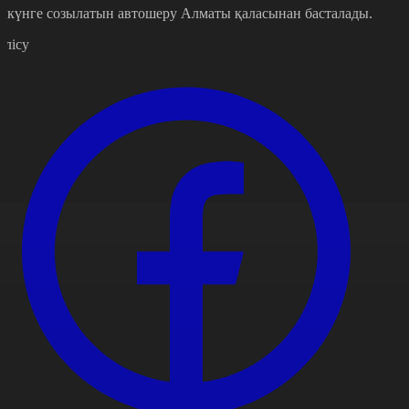
0 күнге созылатын автошеру Алматы қаласынан басталады.
өлісу