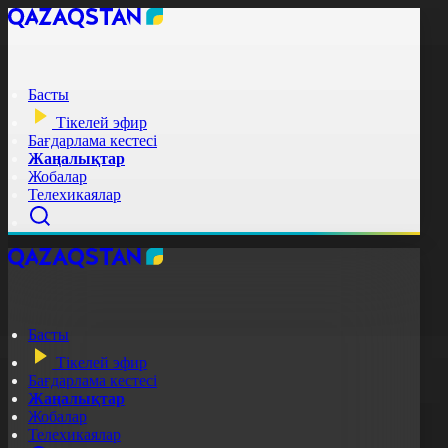
Басты
Тікелей эфир
Бағдарлама кестесі
Жаңалықтар
Жобалар
Телехикаялар
Басты
Тікелей эфир
Бағдарлама кестесі
Жаңалықтар
Жобалар
Телехикаялар