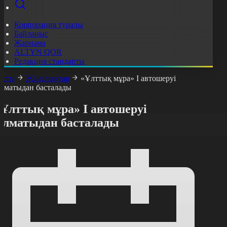
Корпорация туралы
Байланыс
Жарнама
ALTYN QOR
Редакция стандарты
асты
Жаңалықтар
«Ұлттық мұра» І автошеруі
лматыдан басталады
«Ұлттық мұра» І автошеруі
Алматыдан басталады