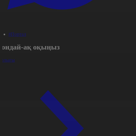
#Портал
Сондай-ақ оқыңыз
арлығы