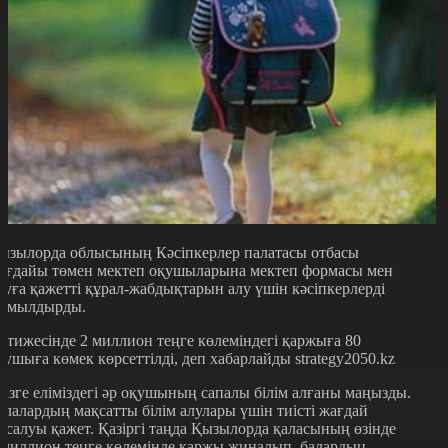
ызылорда облысының Кәсіпкерлер палатасы отбасы
ағдайы төмен мектеп оқушыларына мектеп формасы мен
қуға қажетті құрал-жабдықтарын алу үшін кәсіпкерлерді
ұмылдырды.
әтижесінде 2 миллион теңге көлеміндегі қаржыға 80
қушыға көмек көрсеттілді, деп хабарлайды strategy2050.kz
Бізге еліміздегі әр оқушының сапалы білім алғаны маңызды.
алалардың мақсатты білім алулары үшін тиісті жағдай
асалуы қажет. Қазіргі таңда Қызылорда қаласының өзінде
 миллион теңге көлемінде қаржы жиналып, балардың