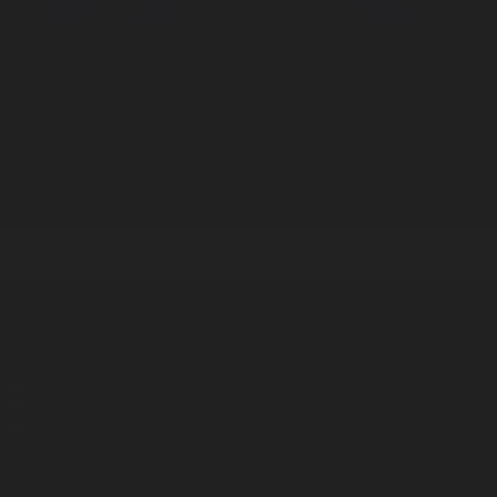
Корпорация туралы
Байланыс
Дистрибуция
Жарнама
Редакция стандарты