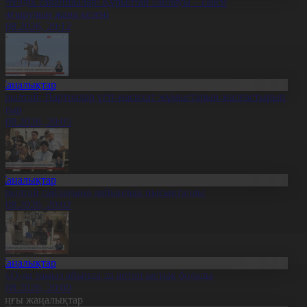
етелдік сарапшылар: Құрылтай сайлауы – саяси
аңғырудың жаңа кезеңі
6.08.2026, 20:12
Жаңалықтар
ұрылтай: Партиялар үгіт-насихат жұмыстарын жалғастырып
атыр
6.08.2026, 20:05
Жаңалықтар
ұрылтай сайлауына дайындық пысықталды
6.08.2026, 20:02
Жаңалықтар
ҚО-да тамыз айында да аптап ыстық болады
6.08.2026, 20:00
оңғы жаңалықтар