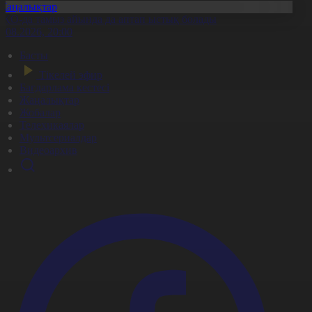
Жаңалықтар
ҚО-да тамыз айында да аптап ыстық болады
6.08.2026, 20:00
Басты
Тікелей эфир
Бағдарлама кестесі
Жаңалықтар
Жобалар
Телехикаялар
Мультсериалдар
Видеоархив