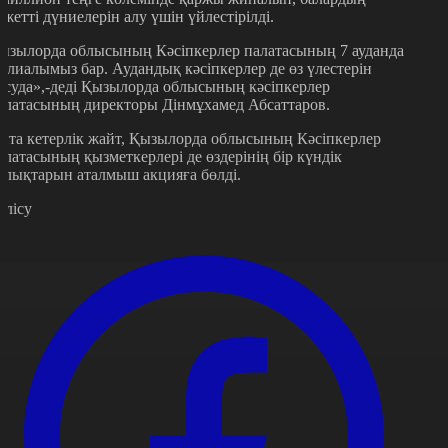
ажетті дүниелерін алу үшін үйлестірілді.
ызылорда облысының Кәсіпкерлер палатасының 7 ауданда
илиалымыз бар. Аудандық кәсіпкерлер де өз үлестерін
осуда»,-деді Қызылорда облысының кәсіпкерлер
алатасының директоры Дінмұхамед Абсаттаров.
йта кетерлік жайт, Қызылорда облысының Кәсіпкерлер
алатасының қызметкерлері де өздерінің бір күндік
йлықтарын аталмыш акцияға бөлді.
өлісу