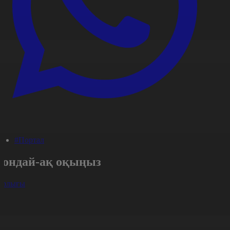
#Портал
Сондай-ақ оқыңыз
арлығы