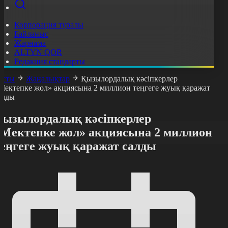
Корпорация туралы
Байланыс
Жарнама
ALTYN QOR
Редакция стандарты
асты
Жаңалықтар
Қызылордалық кәсіпкерлер
Мектепке жол» акциясына 2 миллион теңгеге жуық қаражат
алды
Қызылордалық кәсіпкерлер
«Мектепке жол» акциясына 2 миллион
теңгеге жуық қаражат салды