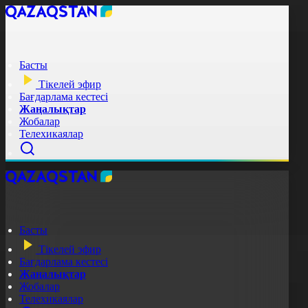
Басты
Тікелей эфир
Бағдарлама кестесі
Жаңалықтар
Жобалар
Телехикаялар
Басты
Тікелей эфир
Бағдарлама кестесі
Жаңалықтар
Жобалар
Телехикаялар