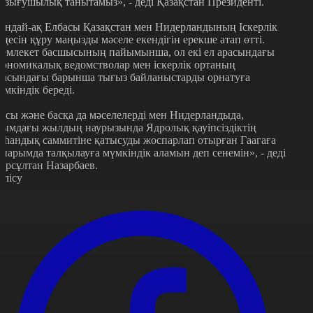
ызығушылық танытамыз», - деді Қазақстан Президенті.
ондай-ақ Елбасы Қазақстан мен Нидерландының Іскерлік
еңесін құру маңызды мәселе екендігін ерекше атап өтті.
емлекет басшысының пайымынша, ол екі ел арасындағы
кономикалық ведомстволар мен іскерлік ортаның
расындағы барынша тығыз байланыстарды орнатуға
үмкіндік береді.
Осы және басқа да мәселелерді мен Нидерландыда,
ғымдағы жылдың наурызында Ядролық қауіпсіздіктің
аһандық саммитіне қатысуды жоспарлап отырған Гаагаға
апарымда талқылауға мүмкіндік аламын деп сенемін», - деді
ұрсұлтан Назарбаев.
өлісу