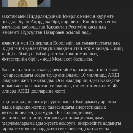
азақстан мен Нидерландының Іскерлік кеңесін құру өте
аңызды. Бүгін Ақордада бірқатар шетел Елшісінен сенім
рамотасын қабылдаған Қазақстан Республикасының
резиденті Нұрсұлтан Назарбаев осылай деді.
Қазақстан мен Нидерланд Корольдігі ынтымақтастығының
иік деңгейін қанағаттанушылықпен атап өткім келеді. Сіздің
лдеріңіз - біздің еліміздің жетекші экономикалық
еріктестерінің бірі», - деді Мемлекет басшысы.
лбасының алға тартқан деректеріне қарағанда, өткен жылы
кі ел арасындағы өзара тауар айналымы 10 миллиард АҚШ
олларына жетіп жығылды. Осы жылдар ішіндегі Қазақстан
кономикасына салынған голландық инвестиция көлемі 48
иллиард АҚШ долларына жетті.
азақстанның энергия ресурстарын тиімді дамыту әрі оны
лемдік нарыққа жеткізу саласындағы энергетикалық
еріктестік белсенді дамуда. «Біз голландиялық
омпаниялардың индустриялық-инновациялық даму
ағдарламаларымызды жүзеге асыруға, өнеркәсіпте алдыңғы
атарлы технологияларды енгізуге белсенді қатысуына