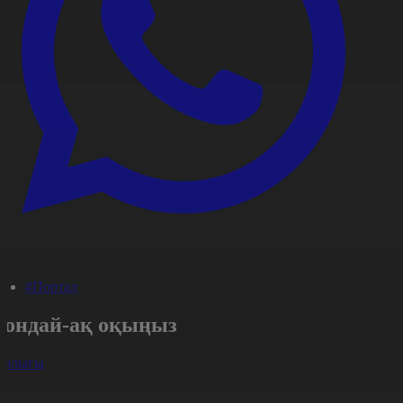
#Портал
Сондай-ақ оқыңыз
арлығы