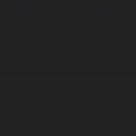
Корпорация туралы
Байланыс
Дистрибуция
Жарнама