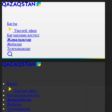
Басты
Тікелей эфир
Бағдарлама кестесі
Жаңалықтар
Жобалар
Телехикаялар
Басты
Тікелей эфир
Бағдарлама кестесі
Жаңалықтар
Жобалар
Телехикаялар