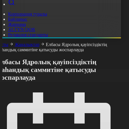
Корпорация туралы
Байланыс
Жарнама
ALTYN QOR
Редакция стандарты
асты
Жаңалықтар
Елбасы Ядролық қауіпсіздіктің
аһандық саммитіне қатысуды жоспарлауда
лбасы Ядролық қауіпсіздіктің
жаһандық саммитіне қатысуды
жоспарлауда