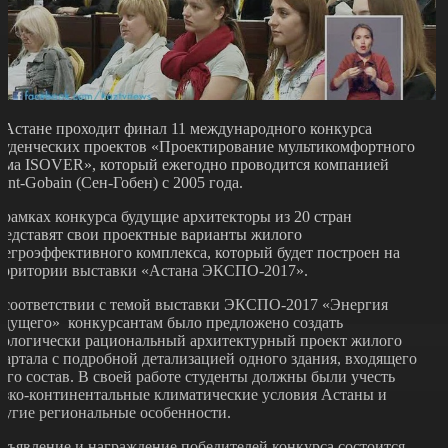
 Астане проходит финал 11 международного конкурса
туденческих проектов «Проектирование мультикомфортного
ома ISOVER», который ежегодно проводится компанией
aint-Gobain (Сен-Гобен) с 2005 года.
 рамках конкурса будущие архитекторы из 20 стран
редставят свои проектные варианты жилого
негроэффективного комплекса, который будет построен на
ерритории выставки «Астана ЭКСПО-2017».
 соответствии с темой выставки ЭКСПО-2017 «Энергия
удущего» конкурсантам было предложено создать
кологически рациональный архитектурный проект жилого
вартала с подробной детализацией одного здания, входящего
 его состав. В своей работе студенты должны были учесть
езко-континентальные климатические условия Астаны и
ругие региональные особенности.
бъявление и награждение победителей конкурса состоится