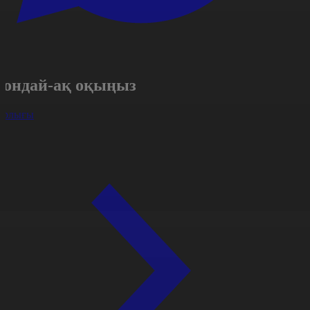
Сондай-ақ оқыңыз
арлығы