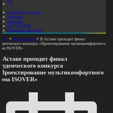
Корпорация туралы
Байланыс
Жарнама
ALTYN QOR
Редакция стандарты
асты
Жаңалықтар
В Астане проходит финал
туденческого конкурса «Проектирование мультикомфортного
ома ISOVER»
В Астане проходит финал
туденческого конкурса
«Проектирование мультикомфортного
дома ISOVER»