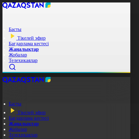
Басты
Тікелей эфир
Бағдарлама кестесі
Жаңалықтар
Жобалар
Телехикаялар
Басты
Тікелей эфир
Бағдарлама кестесі
Жаңалықтар
Жобалар
Телехикаялар