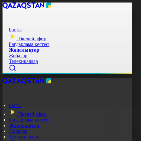
Басты
Тікелей эфир
Бағдарлама кестесі
Жаңалықтар
Жобалар
Телехикаялар
Басты
Тікелей эфир
Бағдарлама кестесі
Жаңалықтар
Жобалар
Телехикаялар