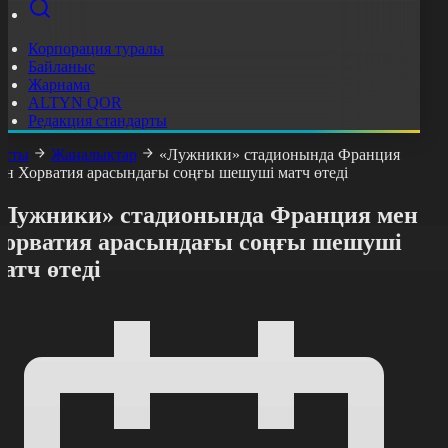
Корпорация туралы
Байланыс
Жарнама
ALTYN QOR
Редакция стандарты
асты
Жаңалықтар
«Лужники» стадионында Франция
ен Хорватия арасындағы соңғы шешуші матч өтеді
«Лужники» стадионында Франция мен
Хорватия арасындағы соңғы шешуші
атч өтеді