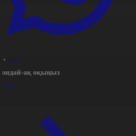
#Апта
Сондай-ақ оқыңыз
арлығы