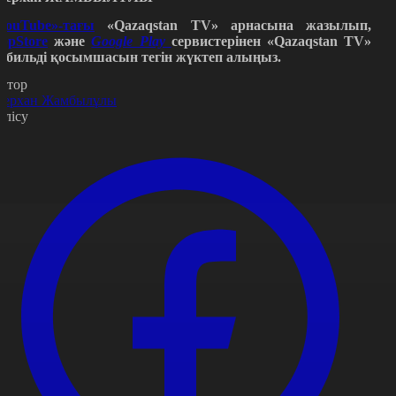
YouTube»-тағы
«Qazaqstan TV» арнасына жазылып,
ppStore
және
Google Play
сервистерінен «Qazaqstan TV»
обильді қосымшасын тегін жүктеп алыңыз.
втор
ерхан Жамбылұлы
өлісу