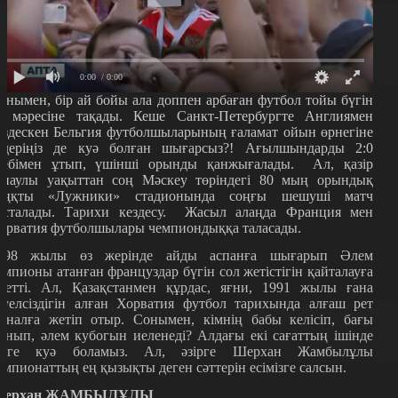
0:00
/ 0:00
онымен, бір ай бойы ала доппен арбаған футбол тойы бүгін
з мәресіне тақады. Кеше Санкт-Петербургте Англиямен
ездескен Бельгия футболшыларының ғаламат ойын өрнегіне
здеріңіз де куә болған шығарсыз?! Ағылшындарды 2:0
себімен ұтып, үшінші орынды қанжығалады. Ал, қазір
анаулы уақыттан соң Мәскеу төріндегі 80 мың орындық
аңқты «Лужники» стадионында соңғы шешуші матч
асталады. Тарихи кездесу. Жасыл алаңда Франция мен
орватия футболшылары чемпиондыққа таласады.
998 жылы өз жерінде айды аспанға шығарып Әлем
емпионы атанған француздар бүгін сол жетістігін қайталауға
иетті. Ал, Қазақстанмен құрдас, яғни, 1991 жылы ғана
әуелсіздігін алған Хорватия футбол тарихында алғаш рет
иналға жетіп отыр. Сонымен, кімнің бабы келісіп, бағы
анып, әлем кубогын иеленеді? Алдағы екі сағаттың ішінде
ірге куә боламыз. Ал, әзірге Шерхан Жамбылұлы
емпионаттың ең қызықты деген сәттерін есімізге салсын.
ерхан ЖАМБЫЛҰЛЫ