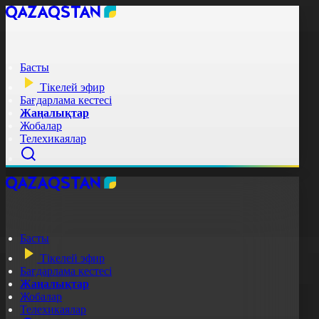
Басты
Тікелей эфир
Бағдарлама кестесі
Жаңалықтар
Жобалар
Телехикаялар
Басты
Тікелей эфир
Бағдарлама кестесі
Жаңалықтар
Жобалар
Телехикаялар