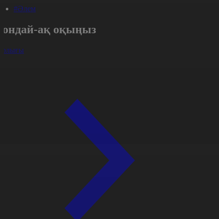
#Әлем
Сондай-ақ оқыңыз
арлығы