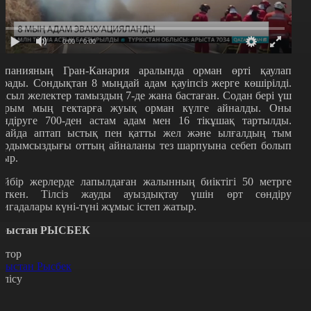
0:00
/ 0:00
спанияның Гран-Канария аралында орман өрті қаулап
арады. Сондықтан 8 мыңдай адам қауіпсіз жерге көшірілді.
асыл желектер тамыздың 7-де жана бастаған. Содан бері үш
арым мың гектарға жуық орман күлге айналды. Оны
өндіруге 700-ден астам адам мен 16 тікұшақ тартылды.
лайда аптап ыстық пен қатты жел және ылғалдың тым
ардымсыздығы оттың айналаны тез шарпуына себеп болып
тыр.
ейбір жерлерде лапылдаған жалынның биіктігі 50 метрге
еткен. Тілсіз жауды ауыздықтау үшін өрт сөндіру
ригадалары күні-түні жұмыс істеп жатыр.
рыстан РЫСБЕК
втор
рыстан Рысбек
өлісу