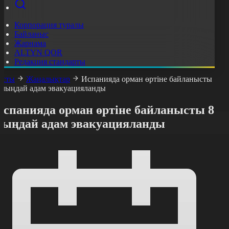
Корпорация туралы
Байланыс
Жарнама
ALTYN QOR
Редакция стандарты
асты
Жаңалықтар
Испанияда орман өртіне байланысты
 мыңдай адам эвакуацияланды
Испанияда орман өртіне байланысты 8
мыңдай адам эвакуацияланды