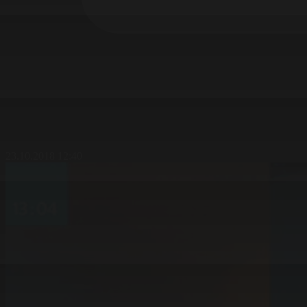
23.10.2018 12:40