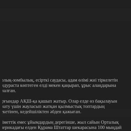
орлық-зомбылық, есірткі саудасы, адам өлімі жиі тіркелетін
ондураста көптеген елді мекен қаңырап, ұрыс алаңдарына
йналған.
ұрғындар АҚШ-қа қашып жатыр. Олар елде өз бақылауын
рнату үшін жауласып жатқан қылмыстық топтардың
рекетінен, кедейшіліктен әбден қажыған.
кіметтік емес ұйымдардың дерегінше, жыл сайын Орталық
мерикадағы елден Құрама Штаттар шекарасына 100 мыңдай