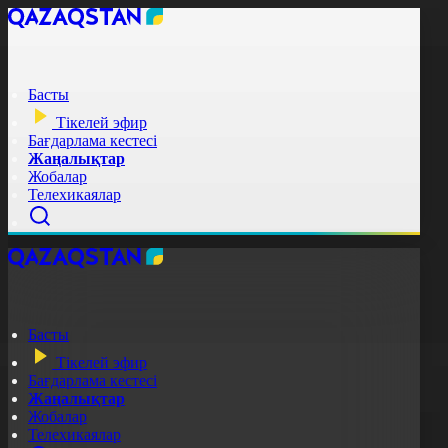
Басты
Тікелей эфир
Бағдарлама кестесі
Жаңалықтар
Жобалар
Телехикаялар
Басты
Тікелей эфир
Бағдарлама кестесі
Жаңалықтар
Жобалар
Телехикаялар