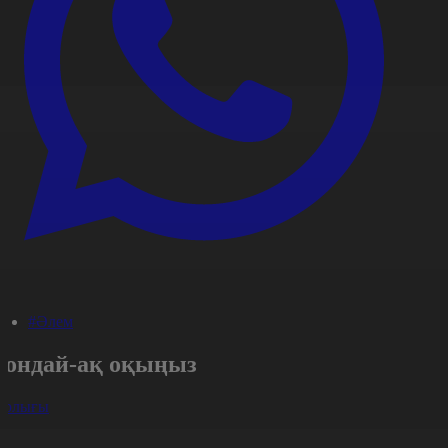
#Әлем
Сондай-ақ оқыңыз
арлығы