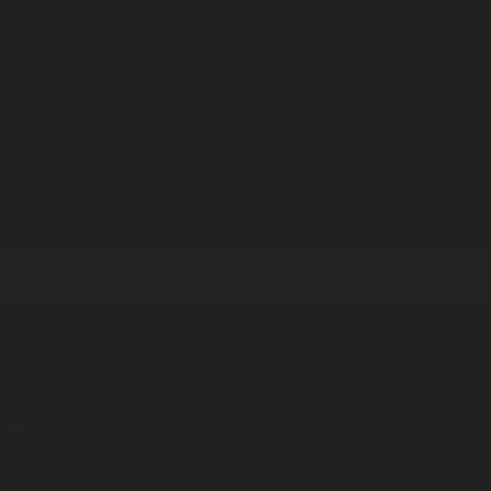
Корпорация туралы
Байланыс
Дистрибуция
Жарнама
Редакция стандарты