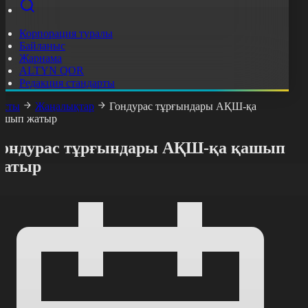
Корпорация туралы
Байланыс
Жарнама
ALTYN QOR
Редакция стандарты
асты
Жаңалықтар
Гондурас тұрғындары АҚШ-қа
ашып жатыр
Гондурас тұрғындары АҚШ-қа қашып
жатыр