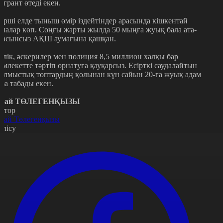
игрант өтеді екен.
өрші елде тыныш өмір іздейтіндер арасында кішкентай
алалар көп. Соңғы жарты жылда 50 мыңға жуық бала ата-
насынсыз АҚШ аумағына қашқан.
илік, әскерилер мен полиция 8,5 миллион халқы бар
емлекетте тәртіп орнатуға қауқарсыз. Есірткі саудалайтын
ылмыстық топтардың қолынан күн сайын 20-ға жуық адам
аза табады екен.
рай ТӨЛЕГЕНҚЫЗЫ
втор
рай Төлегенқызы
өлісу