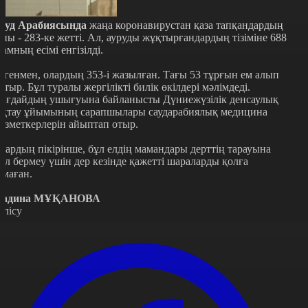
ауд Арабиясында
жаңа коронавирустан қаза тапқандардың
аны - 283-ке жетті. Ал, ауруды жұқтырғандардың тізіміне 688
дамның есімі енгізілді.
егенмен, олардың 353-і жазылған. Тағы 53 тұрғын ем алып
атыр. Бұл туралы жергілікті билік өкілдері мәлімдеді.
ағдайдың ушығуына байланысты Дүниежүзілік денсаулық
ақтау ұйымының сарапшылары саударабиялық медицина
ызметкерлерін айыптап отыр.
лардың пікірінше, бұл елдің мамандары дерттің тарауына
ол бермеу үшін дер кезінде қажетті шараларды қолға
лмаған.
адина МҰҚАНОВА
өлісу