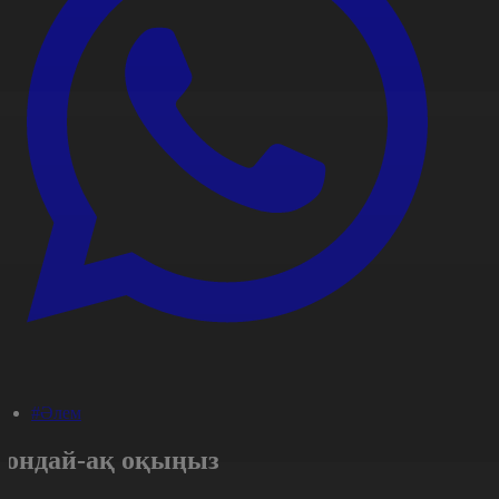
#Әлем
Сондай-ақ оқыңыз