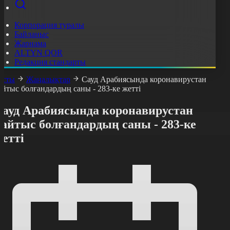
Корпорация туралы
Байланыс
Жарнама
ALTYN QOR
Редакция стандарты
асты
Жаңалықтар
Сауд Арабиясында коронавирустан
айтыс болғандардың саны - 283-ке жетті
Сауд Арабиясында коронавирустан
айтыс болғандардың саны - 283-ке
етті