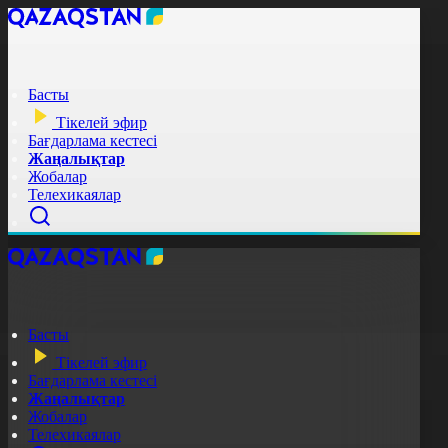
Басты
Тікелей эфир
Бағдарлама кестесі
Жаңалықтар
Жобалар
Телехикаялар
Басты
Тікелей эфир
Бағдарлама кестесі
Жаңалықтар
Жобалар
Телехикаялар