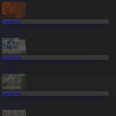
Жаңалықтар
рман өрті қаулап, британдық Колумбияда төтенше жағдай
арияланды
0.08.2026, 09:51
Жаңалықтар
азгидромет қолайсыз ауа райына байланысты ескерту
ариялады
0.08.2026, 09:51
Жаңалықтар
қтауда 13 жастағы баланың өліміне қатысты қылмыстық іс
отқа жолданды
0.08.2026, 09:50