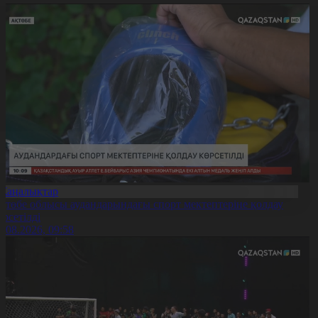
Жаңалықтар
қтөбе облысы аудандарындағы спорт мектептеріне қолдау
өрсетілді
0.08.2026, 09:58