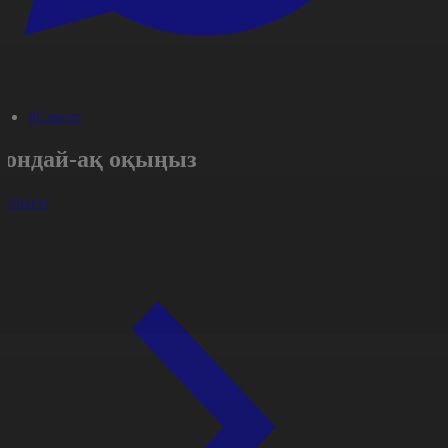
#Саясат
Сондай-ақ оқыңыз
арлығы