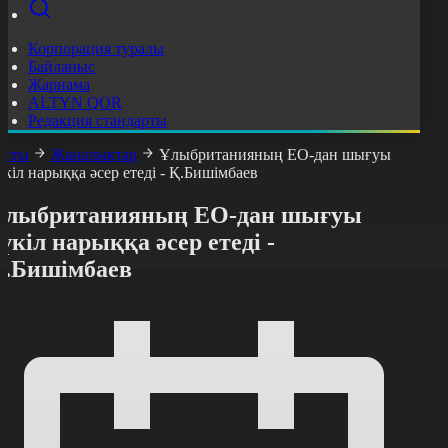
Корпорация туралы
Байланыс
Жарнама
ALTYN QOR
Редакция стандарты
асты
Жаңалықтар
Ұлыбританияның ЕО-дан шығуы
үкіл нарыққа әсер етеді - Қ.Бишімбаев
Ұлыбританияның ЕО-дан шығуы
үкіл нарыққа әсер етеді -
Қ.Бишімбаев