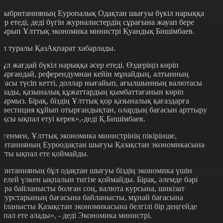
лыбританияның Еуропалық Одақтан шығуы бүкіл нарыққа
сер етеді, деді бүгін журналистердің сұрағына жауап бере
тырып Ұлттық экономика министрі Қуандық Бишімбаев.
ұл туралы ҚазАқпарат хабарлады.
Бұл жағдай бүкіл нарыққа әсер етеді. Өздеріңіз көріп
тырғандай, референдумнан кейін мұнайдың, алтынның
ағасы түсіп кетті, доллар нығайып, ағылшынның валютасы
ұлады, қазыналық құжаттардың қымбаттағанын көріп
тырмыз. Бірақ, біздің Ұлттық қор қазыналық қағаздарға
нвестиция құйып отырғандықтан, олардың бағасын арттыру
ақсы ықпал етуі керек»,-деді Қ.Бишімбаев.
егенмен, Ұлттық экономика министрінің пікірінше,
ританияның Еуроодақтан шығуы Қазақстан экономикасына
атты ықпал ете қоймайды.
Британияның бұл одақтан шығуы біздің экономика үшін
ікелей үлкен ықпалын тигізе қоймайды. Бірақ, әлемде бәрі
зара байланысты болған соң, валюта курсына, шикізат
есурстарының бағасына байланысты, мұнай бағасына
айланысты Қазақстан экономикасына белгілі бір деңгейде
қпал ете алады», - деді Экономика министрі.