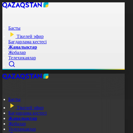
Басты
Тікелей эфир
Бағдарлама кестесі
Жаңалықтар
Жобалар
Телехикаялар
Басты
Тікелей эфир
Бағдарлама кестесі
Жаңалықтар
Жобалар
Телехикаялар