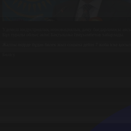
Үдемелі индустриялық-инновациялық даму бағдарламасы аяс
Бұл туралы облыс әкімі Бақтықожа Ізмұхамбетов хабарлады.
Жалпы өңірде бұдан бөлек жыл соңына дейін 7 жоба іске қос
Бөлісу