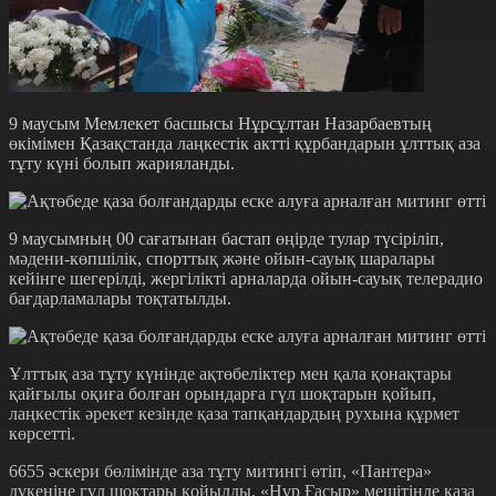
9 маусым Мемлекет басшысы Нұрсұлтан Назарбаевтың
өкімімен Қазақстанда лаңкестік актті құрбандарын ұлттық аза
тұту күні болып жарияланды.
9 маусымның 00 сағатынан бастап өңірде тулар түсіріліп,
мәдени-көпшілік, спорттық және ойын-сауық шаралары
кейінге шегерілді, жергілікті арналарда ойын-сауық телерадио
бағдарламалары тоқтатылды.
Ұлттық аза тұту күнінде ақтөбеліктер мен қала қонақтары
қайғылы оқиға болған орындарға гүл шоқтарын қойып,
лаңкестік әрекет кезінде қаза тапқандардың рухына құрмет
көрсетті.
6655 әскери бөлімінде аза тұту митингі өтіп, «Пантера»
дүкеніне гүл шоқтары қойылды. «Нұр Ғасыр» мешітінде қаза