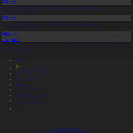
#Әлем
Трамп азаматтық алу мүмкіндігін шектей бастады
07.08.2026, 13:07
#Әлем
Таиландта мектептегі атыстан 8 адам қаза тапты
07.08.2026, 13:03
#Қоғам
#Aqparat
Астанада заңсыз тұрған көліктерді эвакуациялау күшейтіледі
07.08.2026, 13:00
Басты
Тікелей эфир
Бағдарлама кестесі
Жаңалықтар
Жобалар
Телехикаялар
Мультсериалдар
Видеоархив