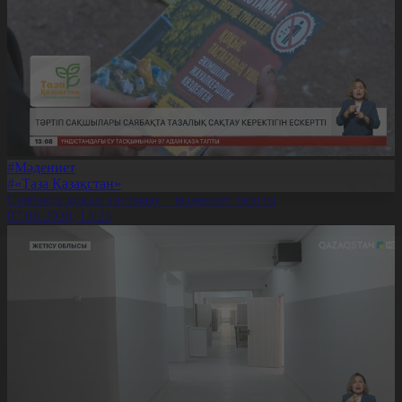
#Мәдениет
#«Таза Қазақстан»
Саябақта қоқыс тастамау – мәдениет белгісі
07.08.2026, 13:25