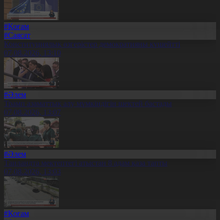
#Қоғам
#Саясат
Конституциялық өзгерістер демократияны күшейтті
07.08.2026, 13:10
#Әлем
Трамп азаматтық алу мүмкіндігін шектей бастады
07.08.2026, 13:07
#Әлем
Таиландта мектептегі атыстан 8 адам қаза тапты
07.08.2026, 13:03
#Қоғам