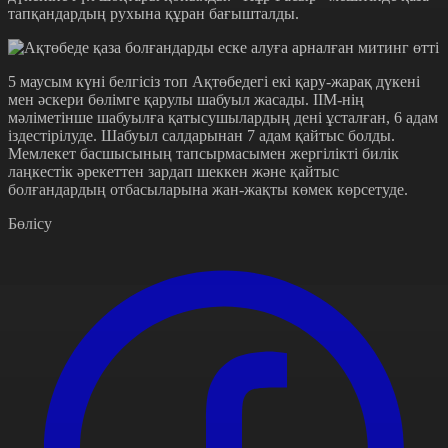
тапқандардың рухына құран бағышталды.
5 маусым күні белгісіз топ Ақтөбедегі екі қару-жарақ дүкені
мен әскери бөлімге қарулы шабуыл жасады. ІІМ-нің
мәліметінше шабуылға қатысушылардың дені ұсталған, 6 адам
іздестірілуде. Шабуыл салдарынан 7 адам қайтыс болды.
Мемлекет басшысының тапсырмасымен жергілікті билік
лаңкестік әрекеттен зардап шеккен және қайтыс
болғандардың отбасыларына жан-жақты көмек көрсетуде.
Бөлісу