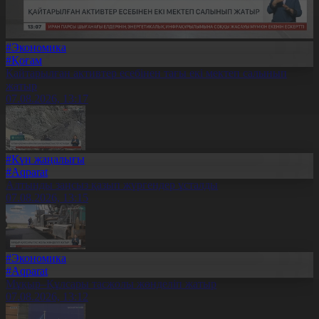
#Экономика
#Қоғам
Қайтарылған активтер есебінен тағы екі мектеп салынып
жатыр
07.08.2026, 13:17
#Күн жаңалығы
#Aqparat
Алтынды заңсыз қазып жүргендер ұсталды
07.08.2026, 13:15
#Экономика
#Aqparat
Мұқыр–Құлсары тасжолы жөнделіп жатыр
07.08.2026, 13:12