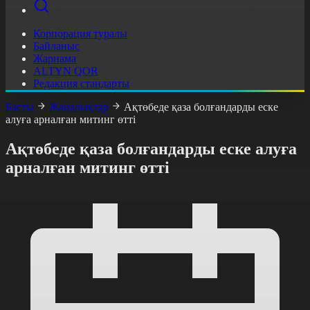
Корпорация туралы
Байланыс
Жарнама
ALTYN QOR
Редакция стандарты
Басты
Жаңалықтар
Ақтөбеде қаза болғандарды еске
алуға арналған митинг өтті
Ақтөбеде қаза болғандарды еске алуға
арналған митинг өтті