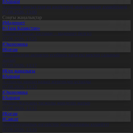
#Aqparat
Астанада заңсыз тұрған көліктерді эвакуациялау күшейтіледі
07.08.2026, 13:00
Соңғы жаңалықтар
#Мәдениет
#«Таза Қазақстан»
Саябақта қоқыс тастамау – мәдениет белгісі
07.08.2026, 13:25
#Экономика
#Қоғам
Қайтарылған активтер есебінен тағы екі мектеп салынып
жатыр
07.08.2026, 13:17
#Күн жаңалығы
#Aqparat
Алтынды заңсыз қазып жүргендер ұсталды
07.08.2026, 13:15
#Экономика
#Aqparat
Мұқыр–Құлсары тасжолы жөнделіп жатыр
07.08.2026, 13:12
#Қоғам
#Саясат
Конституциялық өзгерістер демократияны күшейтті
07.08.2026, 13:10