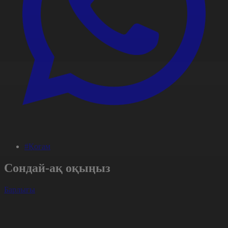
#Қоғам
Сондай-ақ оқыңыз
Барлығы