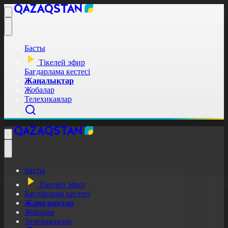
Басты
Тікелей эфир
Бағдарлама кестесі
Жаңалықтар
Жобалар
Телехикаялар
Басты
Тікелей эфир
Бағдарлама кестесі
Жаңалықтар
Жобалар
Телехикаялар