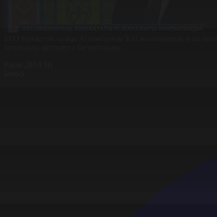
БҚО Қазақстан халқы Ассамблеясы Ұлт жоспарының 4-ші бағыты
татулықты арттыруға бағытталады.
Рауан ДИӘЛИ
Бөлісу