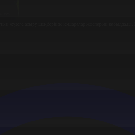
н жүзеге асыру шеңберінде іс-шаралар жоспарын қабылдады. Ша