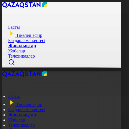
Басты
Тікелей эфир
Бағдарлама кестесі
Жаңалықтар
Жобалар
Телехикаялар
Басты
Тікелей эфир
Бағдарлама кестесі
Жаңалықтар
Жобалар
Телехикаялар