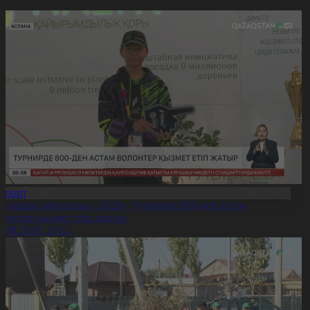
Спорт
Болашақ ойындары - 2026»: Турнирде 800-ден астам
олонтер қызмет етіп жатыр
5.08.2026, 20:12