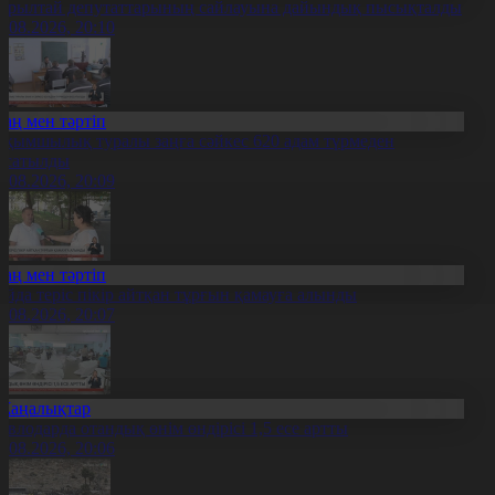
ұрылтай депутаттарының сайлауына дайындық пысықталды
5.08.2026, 20:10
Заң мен тәртіп
ақымшылық туралы заңға сәйкес 620 адам түрмеден
осатылды
5.08.2026, 20:09
Заң мен тәртіп
ойда теріс пікір айтқан тұрғын қамауға алынды
5.08.2026, 20:07
Жаңалықтар
авлодарда отандық өнім өндірісі 1,5 есе артты
5.08.2026, 20:06