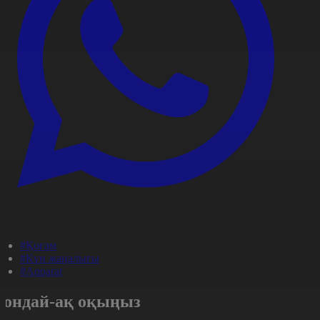
#Қоғам
#Күн жаңалығы
#Aqparat
Сондай-ақ оқыңыз