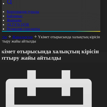
Корпорация туралы
Байланыс
Жарнама
ALTYN QOR
Редакция стандарты
асты
Жаңалықтар
Үкімет отырысында халықтың кірісін
рттыру жайы айтылды
Үкімет отырысында халықтың кірісін
арттыру жайы айтылды