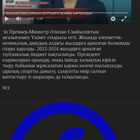
0:00
/ 0:00
үгін Премьер-Министр Әлихан Смайыловтың
өрағалығымен Үкімет отырысы өтті. Жиында әлеуметтік-
кономикалық дамудың алдағы жылдарға арналған болжамды
оспары қаралды. 2022-2024 жылдарға арналған
еспубликалық бюджет нақтыланды. Президент
апсырмаларын орындау, оның ішінде халықтың кірісін
рттыру бойынша жұмсалатын қаржы көлемі пысықталды.
ұқаралық спортты дамыту, салауатты өмір салтын
алыптастыру іс-шаралары да талқыланды.
өлісу