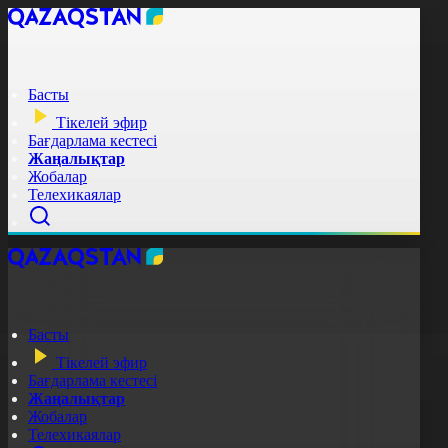
Басты
Тікелей эфир
Бағдарлама кестесі
Жаңалықтар
Жобалар
Телехикаялар
Басты
Тікелей эфир
Бағдарлама кестесі
Жаңалықтар
Жобалар
Телехикаялар