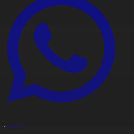
#Қоғам