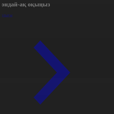
Сондай-ақ оқыңыз
арлығы