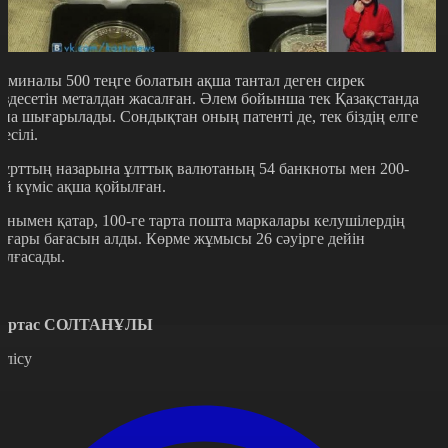
оминалы 500 теңге болатын ақша тантал деген сирек
ездесетін металдан жасалған. Әлем бойынша тек Қазақстанда
ана шығарылады. Сондықтан оның патенті де, тек біздің елге
иесілі.
ұрттың назарына ұлттық валютаның 54 банкноты мен 200-
ей күміс ақша қойылған.
онымен қатар, 100-ге тарта пошта маркалары келушілердің
оғары бағасын алды. Көрме жұмысы 26 сәуірге дейін
алғасады.
ұртас СОЛТАНҰЛЫ
өлісу