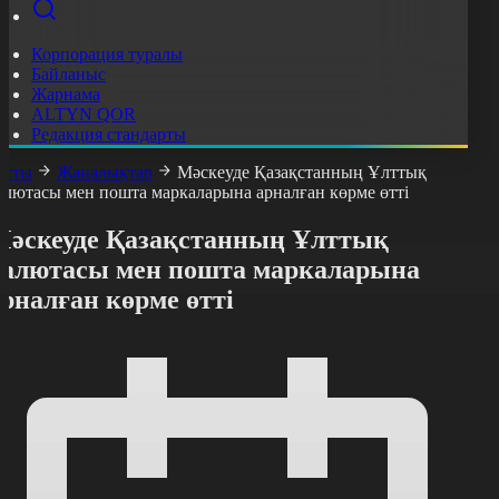
Корпорация туралы
Байланыс
Жарнама
ALTYN QOR
Редакция стандарты
асты
Жаңалықтар
Мәскеуде Қазақстанның Ұлттық
алютасы мен пошта маркаларына арналған көрме өтті
Мәскеуде Қазақстанның Ұлттық
валютасы мен пошта маркаларына
рналған көрме өтті