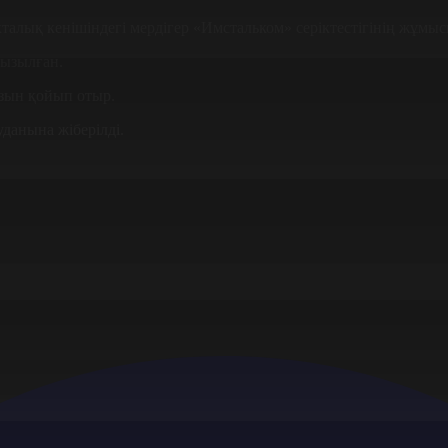
алық кенішіндегі мердігер «Имстальком» серіктестігінің жұмы
қызылған.
зын қойып отыр.
данына жіберілді.