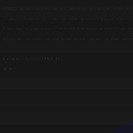
Атырау облысының Жылыой ауданында орналасқан «Теңіз» вахт
Марқұммен байланыста болған тағы бір азамат ауруханаға жат
Дәрігерлер науқастарға «Менингит. Менингококцемия» диагно
Қазір облыс орталығында арнайы бригада құрылып, Жылыой ау
Батырбек ҚУАНДЫҚҰЛЫ
Бөлісу