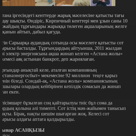
стана іргесіндегі кенттерде жарық мәселесіне қатысты тағы
а дау шықты. Өндіріс, Кирпичный кенттері мен ұзын саны 10
аяжайдың тұрғындары жарыққа төлеген ақшаларының желге
шқанын айтып, дабыл қағуда.
үгін Сарыарқа аудандық сотында осы мәселеге қатысты сот
тырысы басталды. Тұрғындардың айтуынша, 2011 жылдан
ері электр энергиясына ақша жинап келген «Астана жолы»
екемесі аяқ астынан банкрот, деп жариялаған.
ұрғындар анықтай келе, аталған компанияның
Астанаэнергосбыт» мекемесіне 92 миллион теңге қарыз
кенін біледі. Сондай-ақ, «Астана жолы» компаниясының
асшылары олардың кейбірінен кепілдік сомасын да жинап
лған екен.
елісімшарт бұзылған соң қайтарылуы тиіс бұл сома да
лардың қолына әлі тимепті. Сот істің мән-жайымен танысып
ықты. Бірақ, нақты шешім шығарған жоқ. Келесі сот
тырысы алдағы аптаға қалдырылды.
ынар АСАНҚЫЗЫ
өлісу