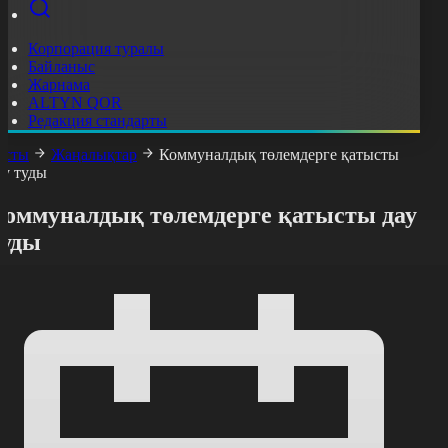
Корпорация туралы
Байланыс
Жарнама
ALTYN QOR
Редакция стандарты
асты
Жаңалықтар
Коммуналдық төлемдерге қатысты
ау туды
Коммуналдық төлемдерге қатысты дау
туды