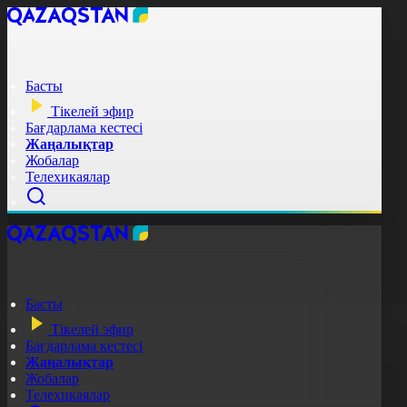
Басты
Тікелей эфир
Бағдарлама кестесі
Жаңалықтар
Жобалар
Телехикаялар
Басты
Тікелей эфир
Бағдарлама кестесі
Жаңалықтар
Жобалар
Телехикаялар