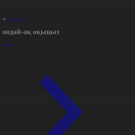
#Қоғам
Сондай-ақ оқыңыз
арлығы