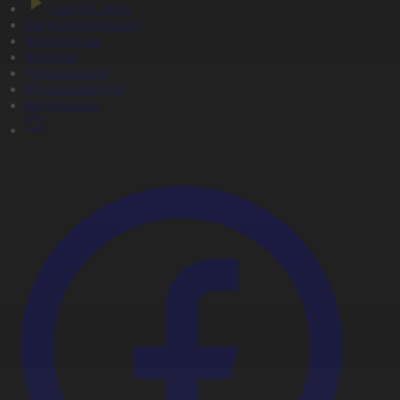
Тікелей эфир
Бағдарлама кестесі
Жаңалықтар
Жобалар
Телехикаялар
Мультсериалдар
Видеоархив