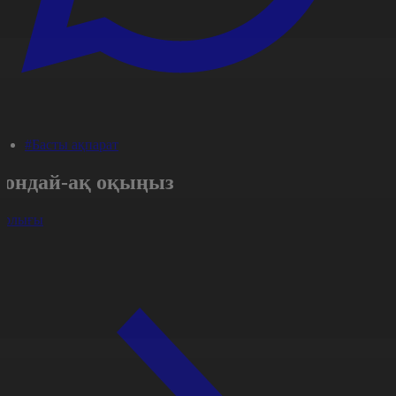
#Басты ақпарат
Сондай-ақ оқыңыз
арлығы