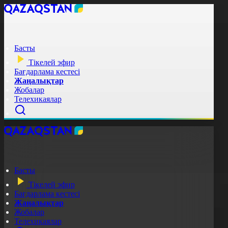
Басты
Тікелей эфир
Бағдарлама кестесі
Жаңалықтар
Жобалар
Телехикаялар
Басты
Тікелей эфир
Бағдарлама кестесі
Жаңалықтар
Жобалар
Телехикаялар