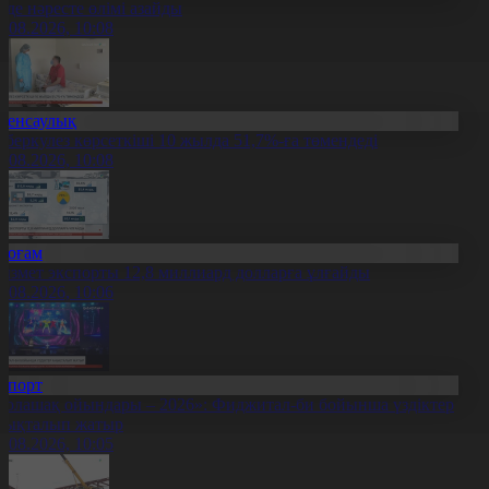
лде нәресте өлімі азайды
7.08.2026, 10:08
Денсаулық
уберкулез көрсеткіші 10 жылда 51,7%-ға төмендеді
7.08.2026, 10:08
Қоғам
ызмет экспорты 12,8 миллиард долларға ұлғайды
7.08.2026, 10:06
Спорт
Болашақ ойындары – 2026»: Фиджитал-би бойынша үздіктер
нықталып жатыр
7.08.2026, 10:05