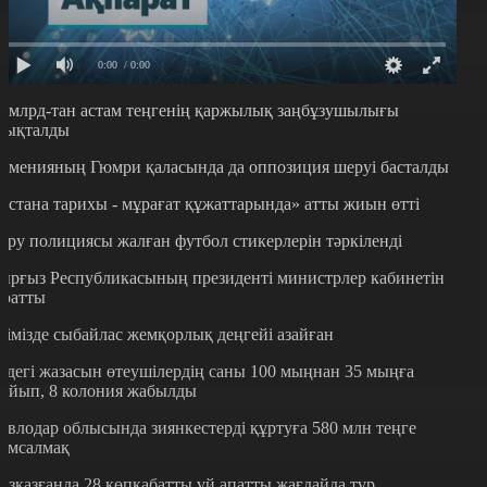
0:00
/ 0:00
7 млрд-тан астам теңгенің қаржылық заңбұзушылығы
нықталды
рменияның Гюмри қаласында да оппозиция шеруі басталды
Астана тарихы - мұрағат құжаттарында» атты жиын өтті
еру полициясы жалған футбол стикерлерін тәркіленді
ырғыз Республикасының президенті министрлер кабинетін
аратты
лімізде сыбайлас жемқорлық деңгейі азайған
лдегі жазасын өтеушілердің саны 100 мыңнан 35 мыңға
зайып, 8 колония жабылды
авлодар облысында зиянкестерді құртуға 580 млн теңге
ұмсалмақ
езқазғанда 28 көпқабатты үй апатты жағдайда тұр