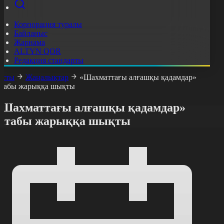
Корпорация туралы
Байланыс
Жарнама
ALTYN QOR
Редакция стандарты
асты
Жаңалықтар
«Шахматтағы алғашқы қадамдар»
ітабы жарыққа шықты
«Шахматтағы алғашқы қадамдар»
кітабы жарыққа шықты