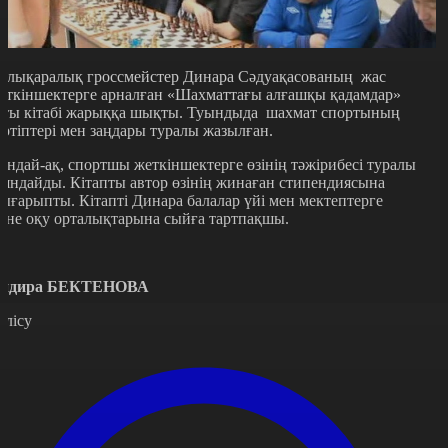
алықаралық гроссмейстер Динара Сәдуақасованың жас
еткіншектерге арналған «Шахматтағы алғашқы қадамдар»
тты кітабі жарыққа шықты. Туындыда шахмат спортының
әртіптері мен заңдары туралы жазылған.
ондай-ақ, спортшы жеткіншектерге өзінің тәжірибесі туралы
аяндайды. Кітапты автор өзінің жинаған стипендиясына
ығарыпты. Кітапті Динара балалар үйі мен мектептерге
әне оқу орталықтарына сыйға тартпақшы.
ндира БЕКТЕНОВА
өлісу