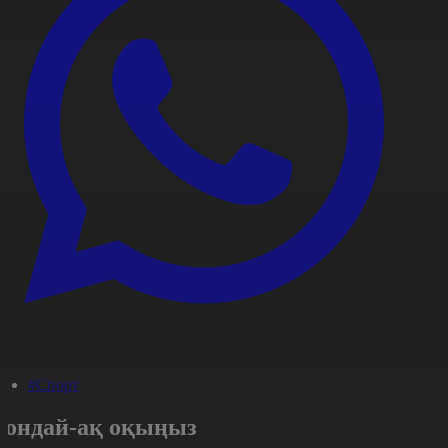
#Спорт
Сондай-ақ оқыңыз