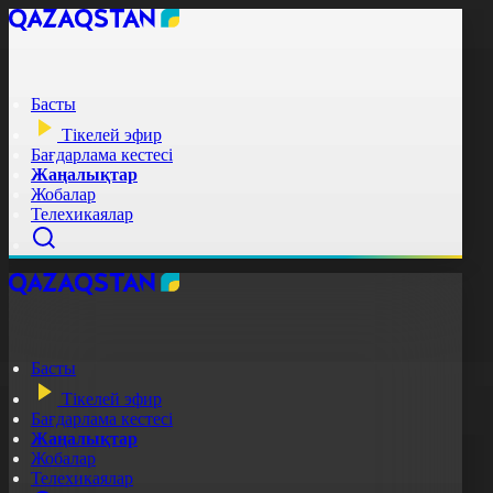
Басты
Тікелей эфир
Бағдарлама кестесі
Жаңалықтар
Жобалар
Телехикаялар
Басты
Тікелей эфир
Бағдарлама кестесі
Жаңалықтар
Жобалар
Телехикаялар