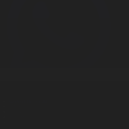
Корпорация туралы
Байланыс
Дистрибуция
Жарнама
Редакция стандарты