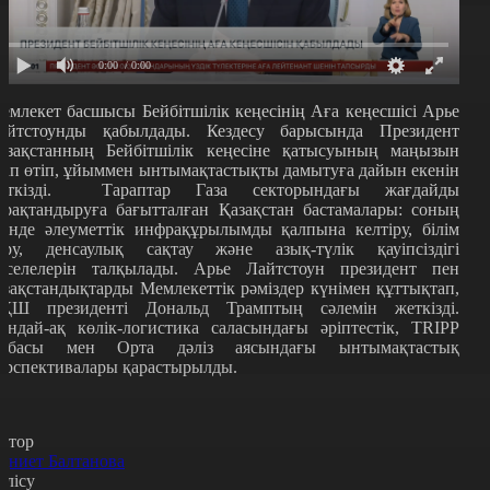
0:00
/ 0:00
емлекет басшысы Бейбітшілік кеңесінің Аға кеңесшісі Арье
айтстоунды қабылдады. Кездесу барысында Президент
азақстанның Бейбітшілік кеңесіне қатысуының маңызын
тап өтіп, ұйыммен ынтымақтастықты дамытуға дайын екенін
еткізді.
Тараптар Газа секторындағы жағдайды
ұрақтандыруға бағытталған Қазақстан бастамалары: соның
шінде әлеуметтік инфрақұрылымды қалпына келтіру, білім
еру, денсаулық сақтау және азық-түлік қауіпсіздігі
әселелерін талқылады.
Арье Лайтстоун президент пен
азақстандықтарды Мемлекеттік рәміздер күнімен құттықтап,
ҚШ президенті Дональд Трамптың сәлемін жеткізді.
ондай-ақ көлік-логистика саласындағы әріптестік, TRIPP
обасы мен Орта дәліз аясындағы ынтымақтастық
ерспективалары қарастырылды.
втор
қниет Балтанова
өлісу