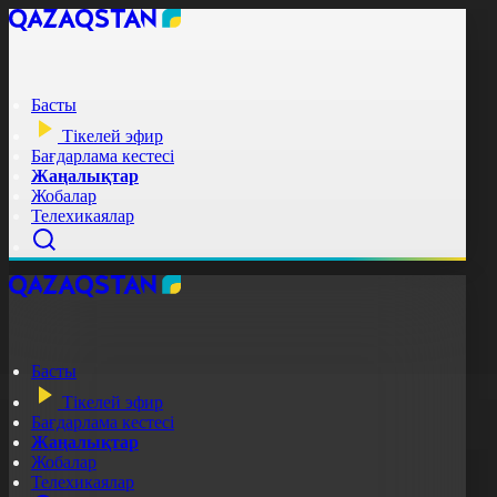
Басты
Тікелей эфир
Бағдарлама кестесі
Жаңалықтар
Жобалар
Телехикаялар
Басты
Тікелей эфир
Бағдарлама кестесі
Жаңалықтар
Жобалар
Телехикаялар