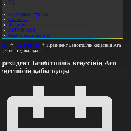
Корпорация туралы
Байланыс
Жарнама
ALTYN QOR
Редакция стандарты
асты
Жаңалықтар
Президент Бейбітшілік кеңесінің Аға
еңесшісін қабылдады
резидент Бейбітшілік кеңесінің Аға
кеңесшісін қабылдады