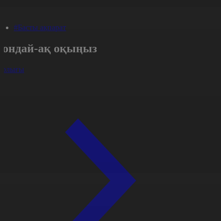
#Басты ақпарат
Сондай-ақ оқыңыз
арлығы