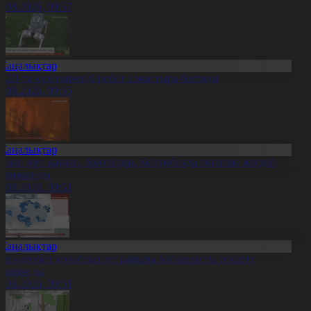
0.08.2026, 09:57
Жаңалықтар
ҚШ-та күзетшілерді робот алмастыра бастады
0.08.2026, 09:55
Жаңалықтар
рман өрті қаулап, британдық Колумбияда төтенше жағдай
арияланды
0.08.2026, 09:51
Жаңалықтар
азгидромет қолайсыз ауа райына байланысты ескерту
ариялады
0.08.2026, 09:51