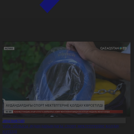
Жаңалықтар
қтөбе облысы аудандарындағы спорт мектептеріне қолдау
өрсетілді