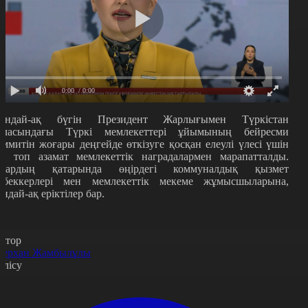
0:00
/ 0:00
ондай-ақ б
үгін Президент Жарлығымен Түркістан
аласындағы Түркі мемлекеттері ұйымының бейресми
аммитін жоғары деңгейде өткізуге қосқан елеулі үлесі үшін
ір топ азамат мемлекеттік наградалармен марапатталды.
лардың қатарында өңірдегі коммуналдық қызмет
ңбеккерлері мен мемлекеттік мекеме жұмысшыларына,
ондай-ақ еріктілер бар.
втор
ерхан Жамбылұлы
өлісу