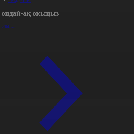
#Мәдениет
Сондай-ақ оқыңыз
арлығы