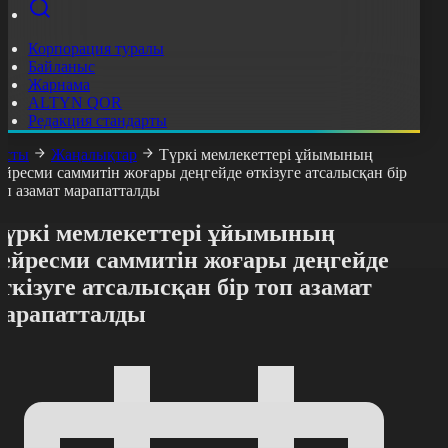
Корпорация туралы
Байланыс
Жарнама
ALTYN QOR
Редакция стандарты
асты
Жаңалықтар
Түркі мемлекеттері ұйымының
ейресми саммитін жоғары деңгейде өткізуге атсалысқан бір
оп азамат марапатталды
Түркі мемлекеттері ұйымының
бейресми саммитін жоғары деңгейде
ткізуге атсалысқан бір топ азамат
марапатталды