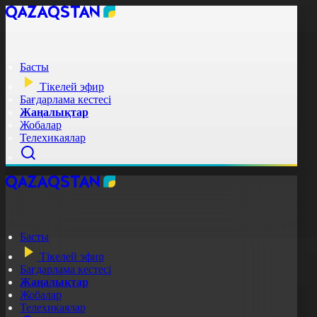
Басты
Тікелей эфир
Бағдарлама кестесі
Жаңалықтар
Жобалар
Телехикаялар
Басты
Тікелей эфир
Бағдарлама кестесі
Жаңалықтар
Жобалар
Телехикаялар