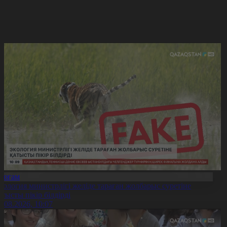
Қоғам
кология министрлігі желіде тараған жолбарыс суретіне
атысты пікір білдірді
6.08.2026, 10:07