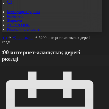
Корпорация туралы
Байланыс
Жарнама
ALTYN QOR
Редакция стандарты
асты
Жаңалықтар
5200 интернет-алаяқтық дерегі
іркелді
200 интернет-алаяқтық дерегі
іркелді