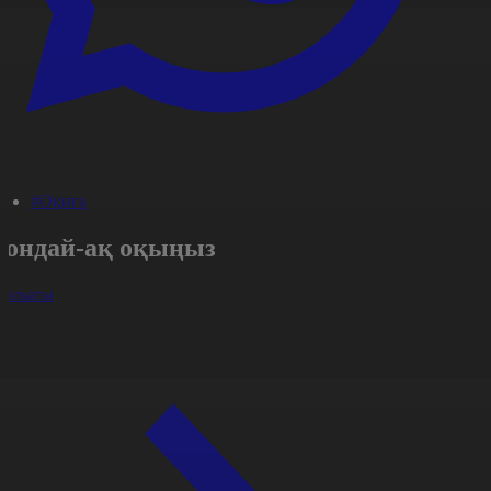
#Оқиға
Сондай-ақ оқыңыз
арлығы