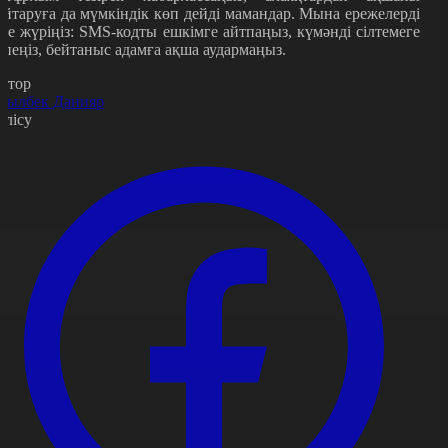
айтаруға да мүмкіндік көп дейді мамандар. Мына ережелерді
іле жүріңіз: SMS-кодты ешкімге айтпаңыз, күмәнді сілтемеге
тпеңіз, бейтаныс адамға ақша аудармаңыз.
втор
сылбек Данияр
өлісу