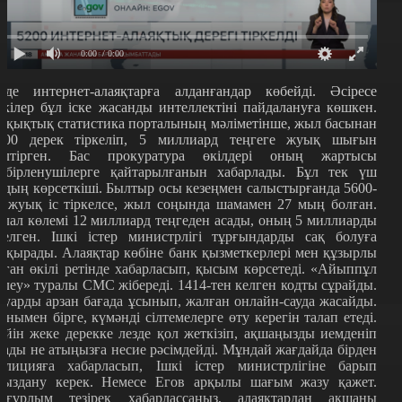
0:00
/ 0:00
лде интернет-алаяқтарға алданғандар көбейді. Әсіресе
ккілер бұл іске жасанды интеллектіні пайдалануға көшкен.
ұқықтық статистика порталының мәліметінше, жыл басынан
200 дерек тіркеліп, 5 миллиард теңгеге жуық шығын
елтірген. Бас прокуратура өкілдері оның жартысы
әбірленушілерге қайтарылғанын хабарлады. Бұл тек үш
йдың көрсеткіші. Былтыр осы кезеңмен салыстырғанда 5600-
е жуық іс тіркелсе, жыл соңында шамамен 27 мың болған.
алал көлемі 12 миллиард теңгеден асады, оның 5 миллиарды
телген. Ішкі істер министрлігі тұрғындарды сақ болуға
ақырады. Алаяқтар көбіне банк қызметкерлері мен құзырлы
рган өкілі ретінде хабарласып, қысым көрсетеді.
«
Айыппұл
өлеу
»
туралы СМС жібереді. 1414-тен келген кодты сұрайды.
ауарды арзан бағада ұсынып, ж
алған онлайн-сауда жасайды.
онымен бірге, күмәнді сілтемелерге өту керегін талап етеді.
ейін жеке дерекке лезде қол жеткізіп, ақшаңызды иемденіп
лады не атыңызға несие рәсімдейді. Мұндай жағдайда бірден
олицияға хабарласып, Ішкі істер министрлігіне барып
рыздану керек. Немесе Егов арқылы шағым жазу қажет.
еғұрлым тезірек хабарлассаңыз, алаяқтардан ақшаны