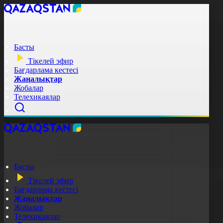
Басты
Тікелей эфир
Бағдарлама кестесі
Жаңалықтар
Жобалар
Телехикаялар
Басты
Тікелей эфир
Бағдарлама кестесі
Жаңалықтар
Жобалар
Телехикаялар