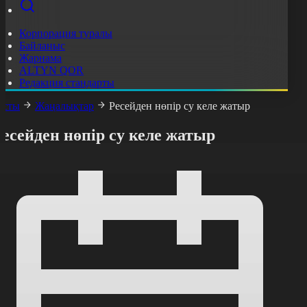
Корпорация туралы
Байланыс
Жарнама
ALTYN QOR
Редакция стандарты
асты
Жаңалықтар
Ресейден нөпір су келе жатыр
есейден нөпір су келе жатыр