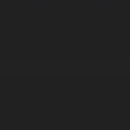
Корпорация туралы
Байланыс
Дистрибуция
Жарнама
Редакция стандарты