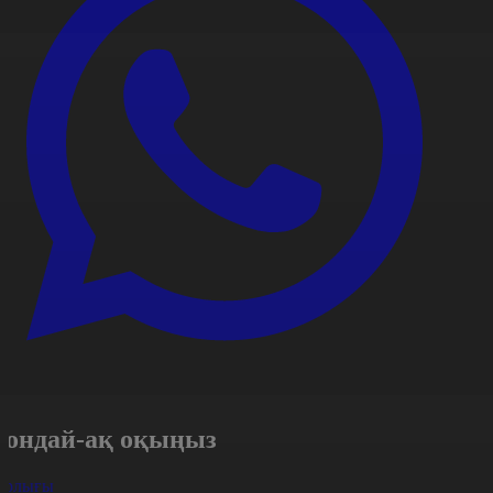
Сондай-ақ оқыңыз
арлығы