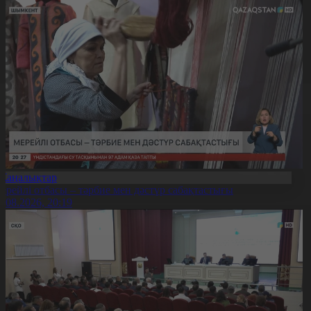
Жаңалықтар
ерейлі отбасы – тәрбие мен дәстүр сабақтастығы
7.08.2026, 20:19