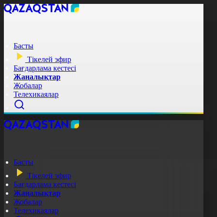
Басты
Тікелей эфир
Бағдарлама кестесі
Жаңалықтар
Жобалар
Телехикаялар
Басты
Тікелей эфир
Бағдарлама кестесі
Жаңалықтар
Жобалар
Телехикаялар