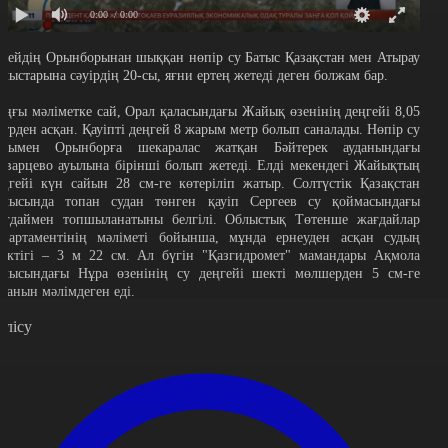
0:00
/ 0:00
есейдің Орынборынан шыққан нөпір су Батыс Қазақстан мен Атырау
блыстарына сәуірдің 20-сы, яғни ертең жетеді деген болжам бар.
оңғы мәліметке сай, Орал қаласындағы Жайық өзенінің деңгейі 8,05
етрден асқан. Қауіпті деңгей 8 жарым метр болып саналады. Нөпір су
лдымен Орынборға шекаралас жатқан Бәйтерек ауданындағы
нварцево ауылына бірінші болып жетеді. Елді мекендегі Жайықтың
еңгейі күн сайын 28 см-ге көтеріліп жатыр. Солтүстік Қазақстан
блысында топан судан төнген қауіп Сергеев су қоймасындағы
ағдаймен топшыланатыны белгілі. Облыстық Төтенше жағдайлар
епартаментінің мәліметі бойынша, мұнда ернеуден асқан судың
иіктігі – 3 м 22 см. Ал бүгін "Қазгидромет" мамандары Ақмола
блысындағы Нұра өзенінің су деңгейі шекті мөлшерден 5 см-ге
сқанын мәлімдеген еді.
өлісу