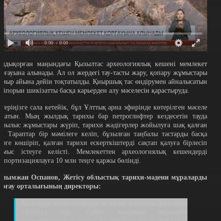
0:00
/ 0:00
алдықорған маңындағы Қызылтас археологиялық кешені мемлекет
орғауына алынады. Ал ол жердегі тау-тасты жару, қопару жұмыстары
амыр айына дейін тоқтатылды. Қиыршық тас өндірумен айналысатын
әсіпорын шикізатты басқа карьерден алу мәселесін қарастыруда.
стеріңізге сала кетейік, бұл Ұлттық арна эфирінде көтерілген мәселе
олатын. Мың жылдық тарихы бар петроглифтер кездесетін тауда
арылыс жұмыстары жүріп, тарихи жәдігерлер жойылуға шақ қалған
ді. Тараптар бір мәмілеге келіп, бұзылған таңбалы тастарды басқа
ерге көшіріп, қалған тарихи ескерткіштерді сақтап қалуға бірлесіп
ұмыс істеуге келісті. Мемлекеттен археологиялық кешендерді
аспортизациялауға 10 млн теңге қаржы бөлінді.
алымжан Оспанов, Жетісу облыстық тарихи-мәдени мұраларды
орғау орталығының директоры:
Қызылтас петроглифтері және ар жағында Дауылбай,
Ордакүл бар. Еңбек жақтағы тауларды
паспортизация жасасақ па деп конкурс жариялайық