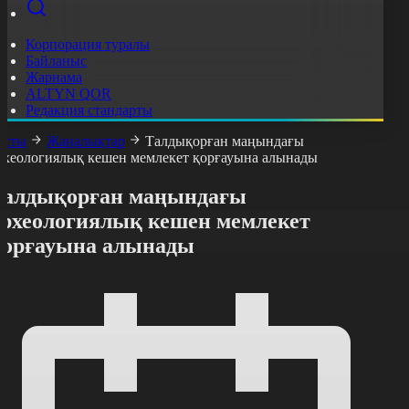
Корпорация туралы
Байланыс
Жарнама
ALTYN QOR
Редакция стандарты
асты
Жаңалықтар
Талдықорған маңындағы
рхеологиялық кешен мемлекет қорғауына алынады
Талдықорған маңындағы
археологиялық кешен мемлекет
қорғауына алынады