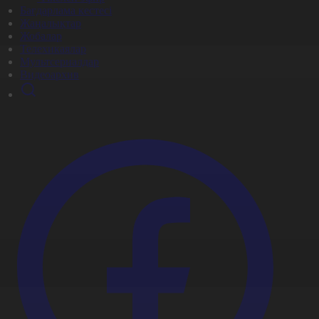
Бағдарлама кестесі
Жаңалықтар
Жобалар
Телехикаялар
Мультсериалдар
Видеоархив