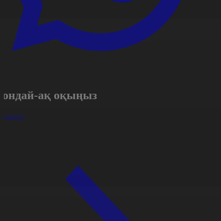
Сондай-ақ оқыңыз
арлығы