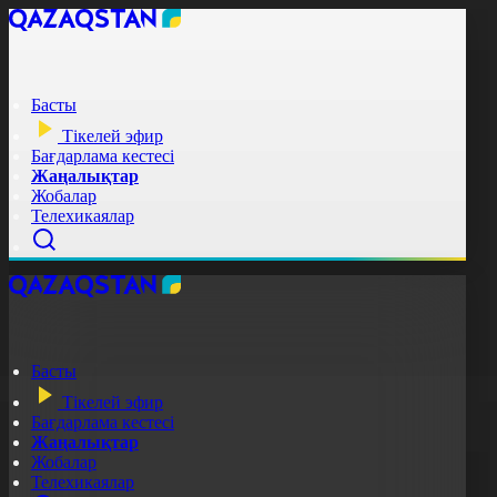
Басты
Тікелей эфир
Бағдарлама кестесі
Жаңалықтар
Жобалар
Телехикаялар
Басты
Тікелей эфир
Бағдарлама кестесі
Жаңалықтар
Жобалар
Телехикаялар