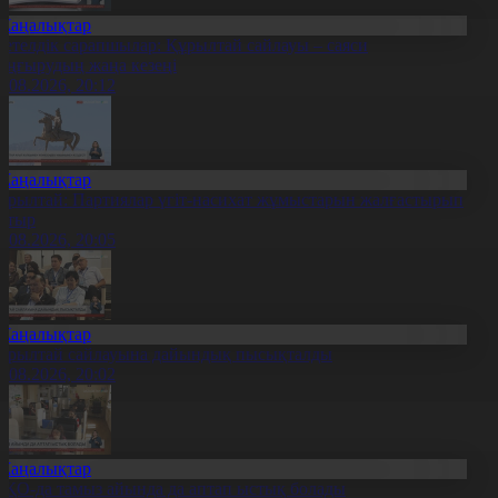
Жаңалықтар
етелдік сарапшылар: Құрылтай сайлауы – саяси
аңғырудың жаңа кезеңі
6.08.2026, 20:12
Жаңалықтар
ұрылтай: Партиялар үгіт-насихат жұмыстарын жалғастырып
атыр
6.08.2026, 20:05
Жаңалықтар
ұрылтай сайлауына дайындық пысықталды
6.08.2026, 20:02
Жаңалықтар
ҚО-да тамыз айында да аптап ыстық болады