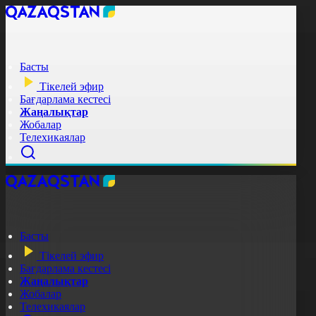
Басты
Тікелей эфир
Бағдарлама кестесі
Жаңалықтар
Жобалар
Телехикаялар
Басты
Тікелей эфир
Бағдарлама кестесі
Жаңалықтар
Жобалар
Телехикаялар