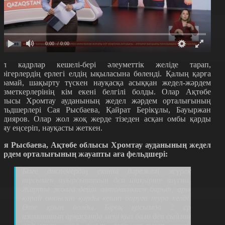
0:00
/ 0:00
ұл кадрлар кешелі-бері әлеуметтік желіде тарап,
әрігерлердің ерлегі елдің ықыласына бөленді. Қалың қарға
арамай, шақырту түскен науқасқа асыққан жедел-жәрдем
ызметкерлерінің кім екені белгілі болды. Олар Ақтөбе
блысы Хромтау ауданының жедел жәрдем орталығының
ельдшерлері Сая Рысбаева, Қайрат Берікұлы, Бауыржан
ұдияров. Олар жол жоқ жерде тізеден асқан омбы қарды
аяу еңсеріп, науқасты жеткен.
ая Рысбаева, Ақтөбе облысы Хромтау ауданының жедел
әрдем орталығының жауапты аға фельдшері:
Бізге диспечердің екінші дәрежелі жүрек
тұсымен ауырсынатын деп шақырту түсті.
Жарты жолға дейін автокөлікпен барып, ары
қарай омбылап қарды кешіп баруға тура келді.
Өте қиын болды. Бірақ қасымда 2 ер
азаматтың арқасында мені қыз бала деп сыйлап