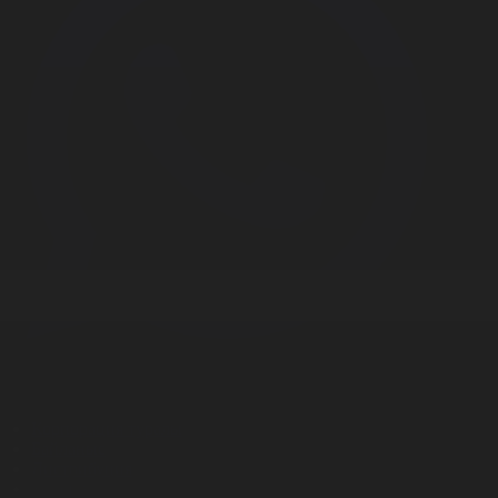
Корпорация туралы
Байланыс
Дистрибуция
Жарнама