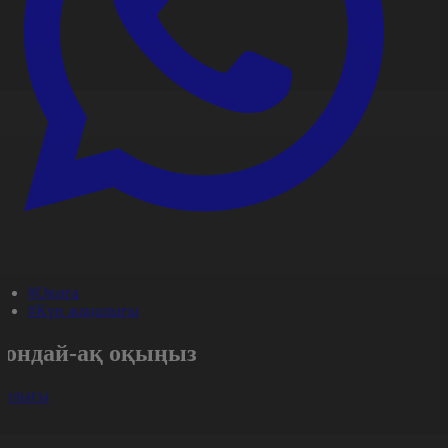
#Оқиға
#Күн жаңалығы
Сондай-ақ оқыңыз
арлығы