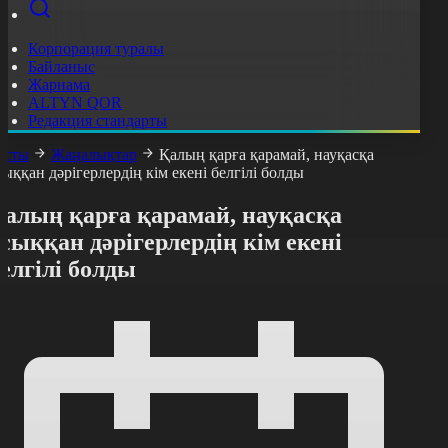
Корпорация туралы
Байланыс
Жарнама
ALTYN QOR
Редакция стандарты
асты
Жаңалықтар
Қалың қарға қарамай, науқасқа
сыққан дәрігерлердің кім екені белгілі болды
Қалың қарға қарамай, науқасқа
сыққан дәрігерлердің кім екені
елгілі болды