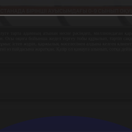
елуге тарта адамның атынан несие рәсімдеп, миллиондаған қа
ған. Осы оқиға бойынша жедел тергеу тобы құрылып, тәртіп сақш
жұмыс істеп жүріп, қаржылық мәселесімен алдына келген клиен
ні өз пайдасына жаратқан. Қазір ол қамауға алынып, сотқа дейін